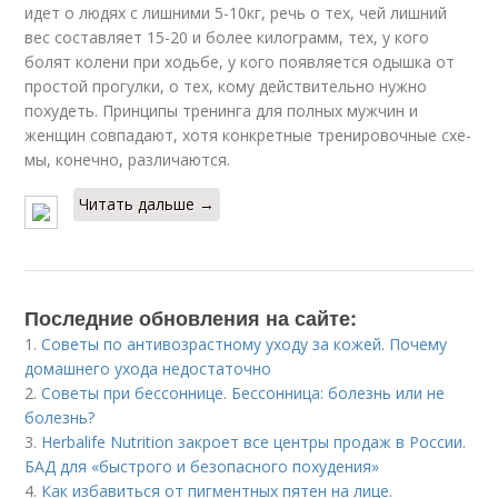
идет о людях с лишними 5-10кг, речь о тех, чей лишний
вес сос­тав­ля­ет 15-20 и бо­лее килограмм, тех, у кого
болят колени при ходьбе, у кого по­яв­ля­ет­ся одыш­ка от
простой прогулки, о тех, кому действительно нужно
похудеть. Прин­ци­пы тре­нин­га для полных мужчин и
женщин совпадают, хотя конкретные тре­ни­ро­воч­ные схе­
мы, ко­неч­но, раз­ли­ча­ют­ся.
Читать дальше →
Последние обновления на сайте:
1.
Советы по антивозрастному уходу за кожей. Почему
домашнего ухода недостаточно
2.
Советы при бессоннице. Бессонница: болезнь или не
болезнь?
3.
Herbalife Nutrition закроет все центры продаж в России.
БАД для «быстрого и безопасного похудения»
4.
Как избавиться от пигментных пятен на лице.