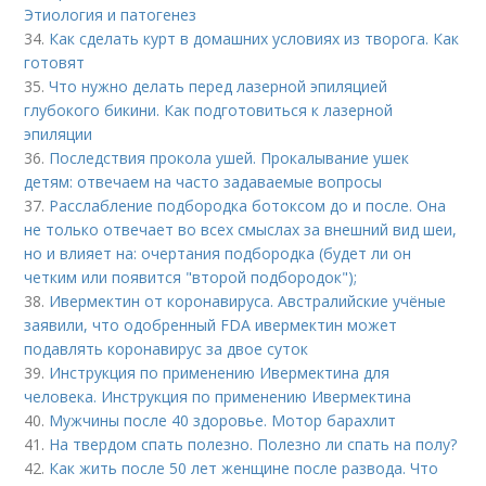
Этиология и патогенез
34.
Как сделать курт в домашних условиях из творога. Как
готовят
35.
Что нужно делать перед лазерной эпиляцией
глубокого бикини. Как подготовиться к лазерной
эпиляции
36.
Последствия прокола ушей. Прокалывание ушек
детям: отвечаем на часто задаваемые вопросы
37.
Расслабление подбородка ботоксом до и после. Она
не только отвечает во всех смыслах за внешний вид шеи,
но и влияет на: очертания подбородка (будет ли он
четким или появится "второй подбородок");
38.
Ивермектин от коронавируса. Австралийские учёные
заявили, что одобренный FDA ивермектин может
подавлять коронавирус за двое суток
39.
Инструкция по применению Ивермектина для
человека. Инструкция по применению Ивермектина
40.
Мужчины после 40 здоровье. Мотор барахлит
41.
На твердом спать полезно. Полезно ли спать на полу?
42.
Как жить после 50 лет женщине после развода. Что