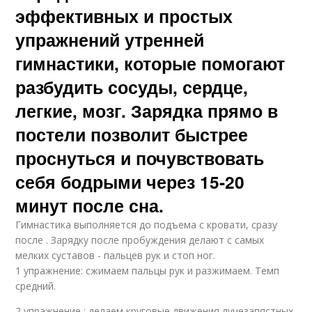
эффективных и простых
упражнений утренней
гимнастики, которые помогают
разбудить сосуды, сердце,
легкие, мозг. Зарядка прямо в
постели позволит быстрее
проснуться и почувствовать
себя бодрыми через 15-20
минут после сна.
Гимнастика выполняется до подъема с кровати, сразу
после . Зарядку после пробуждения делают с самых
мелких суставов - пальцев рук и стоп ног.
1 упражнение: сжимаем пальцы рук и разжимаем. Темп
средний.
2 упражнение : делаем круговые движения лучезапястных