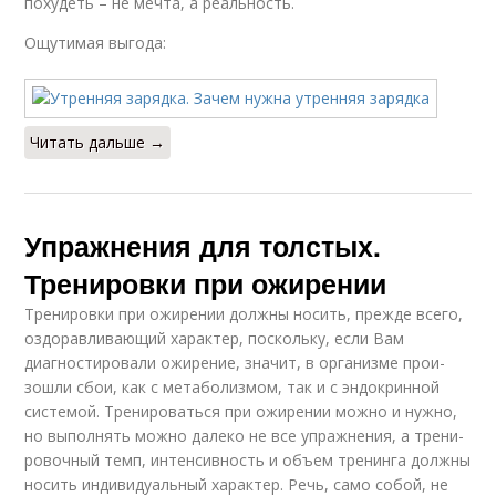
похудеть – не мечта, а реальность.
Ощутимая выгода:
Читать дальше →
Упражнения для толстых.
Тренировки при ожирении
Тренировки при ожирении должны носить, прежде всего,
оздоравливающий ха­рак­тер, поскольку, если Вам
диагностировали ожирение, значит, в организме про­и­
зош­ли сбои, как с метаболизмом, так и с эндокринной
системой. Тренироваться при ожи­ре­нии мож­но и нужно,
но выполнять можно далеко не все упражнения, а тре­ни­
ро­воч­ный темп, интенсивность и объем тренинга должны
носить индивидуальный ха­рак­тер. Речь, са­мо со­бой, не