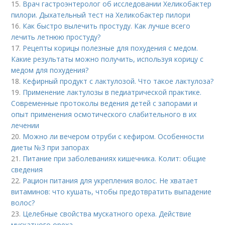
15.
Врач гастроэнтеролог об исследовании Хеликобактер
пилори. Дыхательный тест на Хеликобактер пилори
16.
Как быстро вылечить простуду. Как лучше всего
лечить летнюю простуду?
17.
Рецепты корицы полезные для похудения с медом.
Какие результаты можно получить, используя корицу с
медом для похудения?
18.
Кефирный продукт с лактулозой. Что такое лактулоза?
19.
Применение лактулозы в педиатрической практике.
Современные протоколы ведения детей с запорами и
опыт применения осмотического слабительного в их
лечении
20.
Можно ли вечером отруби с кефиром. Особенности
диеты №3 при запорах
21.
Питание при заболеваниях кишечника. Колит: общие
сведения
22.
Рацион питания для укрепления волос. Не хватает
витаминов: что кушать, чтобы предотвратить выпадение
волос?
23.
Целебные свойства мускатного ореха. Действие
мускатного ореха