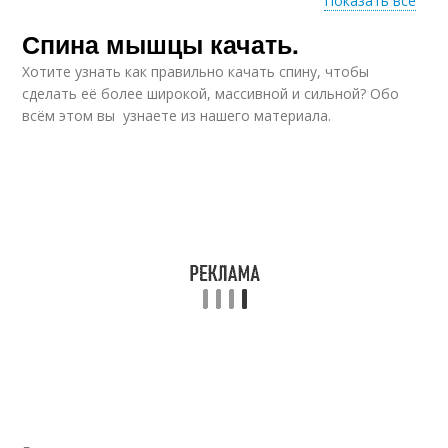
Показать все
Спина мышцы качать.
Спины в тренажёрном
Тренировки для
зале
широкой спины
Хотите узнать как правильно качать спину, чтобы
сделать её более широкой, массивной и сильной? Обо
всём этом вы узнаете из нашего материала.
Упражнение для
Спины для женщин
укрепления
Упражнения для
Упражнения для
закачки
поясницы
Упражнения для
Спины в зале
накачки