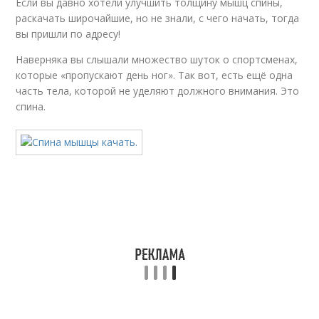
Если вы давно хотели улучшить толщину мышц спины,
раскачать широчайшие, но не знали, с чего начать, тогда
Упражнения для низа
Базовое упражнение
вы пришли по адресу!
Наверняка вы слышали множество шуток о спортсменах,
которые «пропускают день ног». Так вот, есть ещё одна
часть тела, которой не уделяют должного внимания. Это
Упражнение для
Упражнения для
спина.
спины
спины
Спины без
оборудования