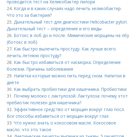
проводится тест на Хеликобактер пилори
24.
Когда и в каких случаях надо лечить хеликобактер.
Что это за бактерия?
25.
Дыхательный тест для диагностики Helicobacter pylori.
Дыхательный тест – определение и его виды
26.
Ботокс в лоб до и после. Мимические морщины на лбу
(ботокс в лоб)
27.
Как быстро вылечить простуду. Как лучше всего
лечить летнюю простуду?
28.
Как быстро избавиться от насморка. Определение
болезни. Причины заболевания
29.
Напитки которые можно пить перед сном. Напитки в
диете
30.
Как выбрать пробиотики для кишечника. Пробиотики
31.
Почему молоко с лактулозой. Лактулоза: почему этот
пребиотик полезен для кишечника?
32.
Эффективное средство от морщин вокруг глаз посл.
Все способы избавиться от морщин вокруг глаз
33.
Что нужно знать о кокосовом масле. Кокосовое
масло: что это такое
34.
Диетические рецепты выпечки из тыквы. 5 рецептов