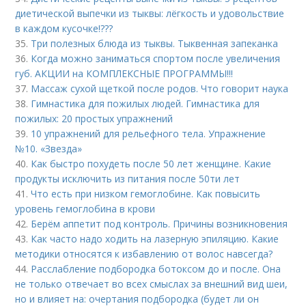
диетической выпечки из тыквы: лёгкость и удовольствие
в каждом кусочке!???
35.
Три полезных блюда из тыквы. Тыквенная запеканка
36.
Когда можно заниматься спортом после увеличения
губ. АКЦИИ на КОМПЛЕКСНЫЕ ПРОГРАММЫ!!!
37.
Массаж сухой щеткой после родов. Что говорит наука
38.
Гимнастика для пожилых людей. Гимнастика для
пожилых: 20 простых упражнений
39.
10 упражнений для рельефного тела. Упражнение
№10. «Звезда»
40.
Как быстро похудеть после 50 лет женщине. Какие
продукты исключить из питания после 50ти лет
41.
Что есть при низком гемоглобине. Как повысить
уровень гемоглобина в крови
42.
Берём аппетит под контроль. Причины возникновения
43.
Как часто надо ходить на лазерную эпиляцию. Какие
методики относятся к избавлению от волос навсегда?
44.
Расслабление подбородка ботоксом до и после. Она
не только отвечает во всех смыслах за внешний вид шеи,
но и влияет на: очертания подбородка (будет ли он