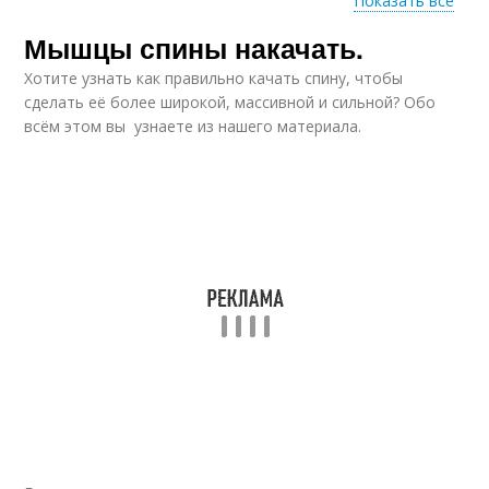
Показать все
Мышцы спины накачать.
Упражнения со
Базовое упражнение
штангой
Хотите узнать как правильно качать спину, чтобы
сделать её более широкой, массивной и сильной? Обо
всём этом вы узнаете из нашего материала.
Упражнение для
Упражнения на спину
спины
Упражнения для
Спины для женщин
мышц
Спины без
Упражнения для
оборудования
укрепления