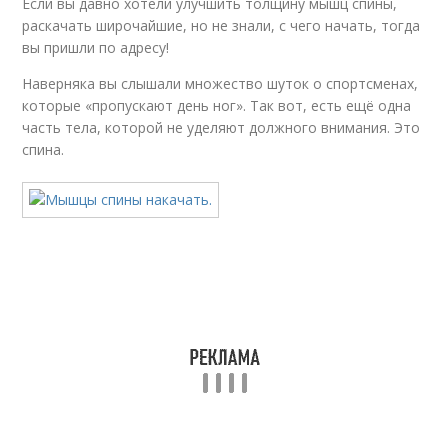
Если вы давно хотели улучшить толщину мышц спины,
Упражнения из
Упражнения для
раскачать широчайшие, но не знали, с чего начать, тогда
общеукрепляющего
набора
вы пришли по адресу!
комплекса
Наверняка вы слышали множество шуток о спортсменах,
которые «пропускают день ног». Так вот, есть ещё одна
часть тела, которой не уделяют должного внимания. Это
Упражнения для
Спины для мужчин
спина.
тренировки
Спин по науке