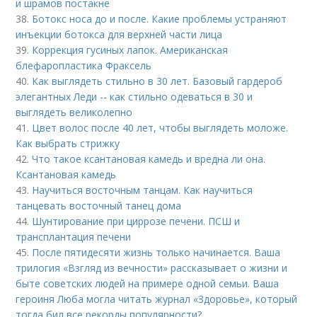
и шрамов постакне
38.
Ботокс носа до и после. Какие проблемы устраняют
инъекции ботокса для верхней части лица
39.
Коррекция гусиных лапок. Американская
блефаропластика Фраксель
40.
Как выглядеть стильно в 30 лет. Базовый гардероб
элегантных Леди -- как стильно одеваться в 30 и
выглядеть великолепно
41.
Цвет волос после 40 лет, чтобы выглядеть моложе.
Как выбрать стрижку
42.
Что такое ксантановая камедь и вредна ли она.
Ксантановая камедь
43.
Научиться восточным танцам. Как научиться
танцевать восточный танец дома
44.
Шунтирование при циррозе печени. ПСШ и
трансплантация печени
45.
После пятидесяти жизнь только начинается. Ваша
трилогия «Взгляд из вечности» рассказывает о жизни и
быте советских людей на примере одной семьи. Ваша
героиня Люба могла читать журнал «Здоровье», который
тогда бил все рекорды популярности?