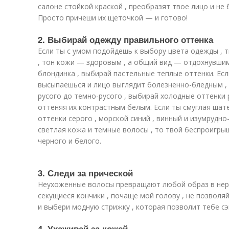
салоне стойкой краской , преобразят твое лицо и не
Просто причеши их щеточкой — и готово!
2. Выбирай одежду правильного оттенка
Если ты с умом подойдешь к выбору цвета одежды , 
, тон кожи — здоровым , а общий вид — отдохнувшим
блондинка , выбирай пастельные теплые оттенки. Если
высыпаешься и лицо выглядит болезненно-бледным , 
русого до темно-русого , выбирай холодные оттенки 
оттеняя их контрастным белым. Если ты смуглая шат
оттенки серого , морской синий , винный и изумрудно
светлая кожа и темные волосы , то твой беспроигр
черного и белого.
3. Следи за прической
Неухоженные волосы превращают любой образ в нер
секущиеся кончики , почаще мой голову , не позволя
и выбери модную стрижку , которая позволит тебе сэ
4. Ухаживай за кожей