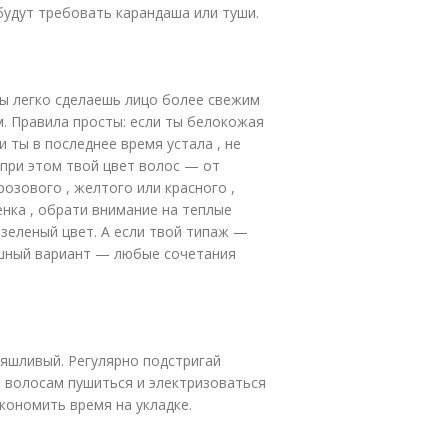
 будут требовать карандаша или туши.
ты легко сделаешь лицо более свежим
. Правила просты: если ты белокожая
 ты в последнее время устала , не
при этом твой цвет волос — от
розового , желтого или красного ,
енка , обрати внимание на теплые
-зеленый цвет. А если твой типаж —
ышный вариант — любые сочетания
яшливый. Регулярно подстригай
й волосам пушиться и электризоваться
кономить время на укладке.