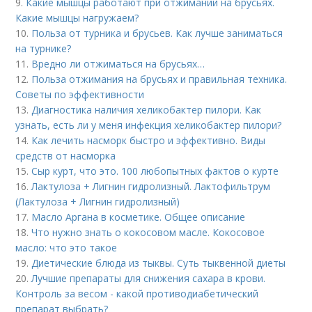
9.
Какие мышцы работают при отжимании на брусьях.
Какие мышцы нагружаем?
10.
Польза от турника и брусьев. Как лучше заниматься
на турнике?
11.
Вредно ли отжиматься на брусьях…
12.
Польза отжимания на брусьях и правильная техника.
Советы по эффективности
13.
Диагностика наличия хеликобактер пилори. Как
узнать, есть ли у меня инфекция хеликобактер пилори?
14.
Как лечить насморк быстро и эффективно. Виды
средств от насморка
15.
Сыр курт, что это. 100 любопытных фактов о курте
16.
Лактулоза + Лигнин гидролизный. Лактофильтрум
(Лактулоза + Лигнин гидролизный)
17.
Масло Аргана в косметике. Общее описание
18.
Что нужно знать о кокосовом масле. Кокосовое
масло: что это такое
19.
Диетические блюда из тыквы. Суть тыквенной диеты
20.
Лучшие препараты для снижения сахара в крови.
Контроль за весом - какой противодиабетический
препарат выбрать?