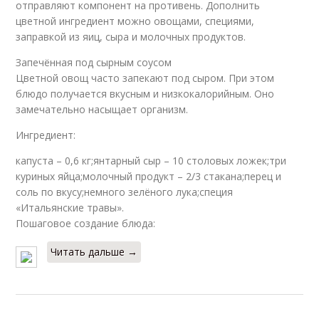
отправляют компонент на противень. Дополнить
цветной ингредиент можно овощами, специями,
заправкой из яиц, сыра и молочных продуктов.
Запечённая под сырным соусом
Цветной овощ часто запекают под сыром. При этом
блюдо получается вкусным и низкокалорийным. Оно
замечательно насыщает организм.
Ингредиент:
капуста – 0,6 кг;янтарный сыр – 10 столовых ложек;три
куриных яйца;молочный продукт – 2/3 стакана;перец и
соль по вкусу;немного зелёного лука;специя
«Итальянские травы».
Пошаговое создание блюда:
Читать дальше →