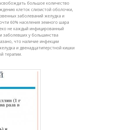
высвобождать большое количество
ждению клеток слизистой оболочки,
язвенных заболеваний желудка и
почти 60% населения земного шара
алеко не каждый инфицированный
ди заболевших у большинства
азано, что наличие инфекции
х желудка и двенадцатиперстной кишки
й терапии.