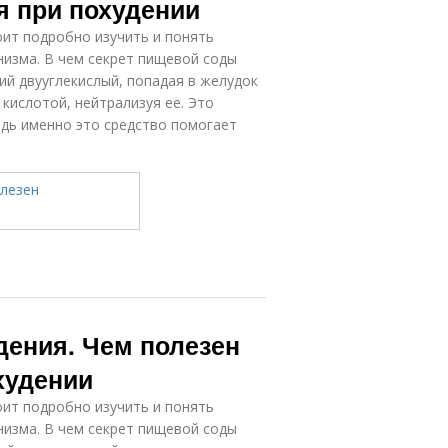
я при похудении
оит подробно изучить и понять
низма. В чем секрет пищевой соды
ий двууглекислый, попадая в желудок
 кислотой, нейтрализуя ее. Это
едь именно это средство помогает
дения. Чем полезен
худении
оит подробно изучить и понять
низма. В чем секрет пищевой соды