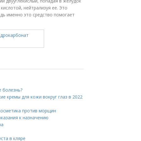
ий двууглекислый, попадая в желудок
 кислотой, нейтрализуя ее. Это
едь именно это средство помогает
е болезнь?
ие кремы для кожи вокруг глаз в 2022
 Косметика против морщин
показания к назначению
ва
ста в кляре