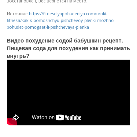
восстановлен, вес вернётся на место.
Источник:
https://fitnesdlyapohudeniya.com/uroki-
fitnesa/kak-s-pomoshchyu-pishchevoy-plenki-mozhno-
pohudet-pomogaet-li-pishchevaya-plenka
Видео похудение содой бабушкин рецепт.
Пищевая сода для похудения как принимать
внутрь?