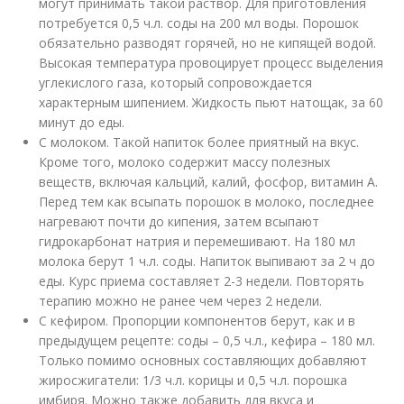
могут принимать такой раствор. Для приготовления
потребуется 0,5 ч.л. соды на 200 мл воды. Порошок
обязательно разводят горячей, но не кипящей водой.
Высокая температура провоцирует процесс выделения
углекислого газа, который сопровождается
характерным шипением. Жидкость пьют натощак, за 60
минут до еды.
С молоком. Такой напиток более приятный на вкус.
Кроме того, молоко содержит массу полезных
веществ, включая кальций, калий, фосфор, витамин A.
Перед тем как всыпать порошок в молоко, последнее
нагревают почти до кипения, затем всыпают
гидрокарбонат натрия и перемешивают. На 180 мл
молока берут 1 ч.л. соды. Напиток выпивают за 2 ч до
еды. Курс приема составляет 2-3 недели. Повторять
терапию можно не ранее чем через 2 недели.
С кефиром. Пропорции компонентов берут, как и в
предыдущем рецепте: соды – 0,5 ч.л., кефира – 180 мл.
Только помимо основных составляющих добавляют
жиросжигатели: 1/3 ч.л. корицы и 0,5 ч.л. порошка
имбиря. Можно также добавить для вкуса и