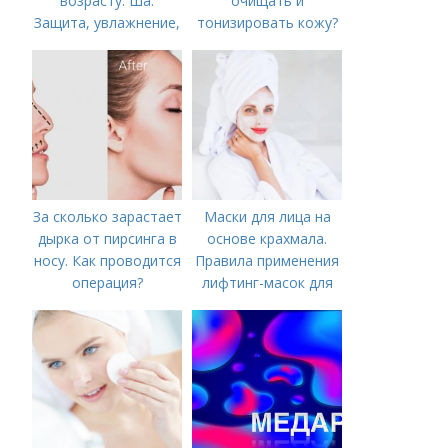
возрасту. Ша.
очищать и
Защита, увлажнение,
тонизировать кожу?
питание
За сколько зарастает
Маски для лица на
дырка от пирсинга в
основе крахмала.
носу. Как проводится
Правила применения
операция?
лифтинг-масок для
лица из крахмала