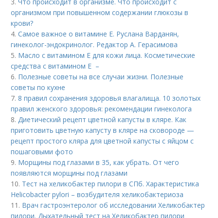
3.
Что происходит в организме. Что происходит с
организмом при повышенном содержании глюкозы в
крови?
4.
Самое важное о витамине Е. Руслана Варданян,
гинеколог-эндокринолог. Редактор А. Герасимова
5.
Масло с витамином Е для кожи лица. Косметические
средства с витамином Е –
6.
Полезные советы на все случаи жизни. Полезные
советы по кухне
7.
8 правил сохранения здоровья влагалища. 10 золотых
правил женского здоровья: рекомендации гинеколога
8.
Диетический рецепт цветной капусты в кляре. Как
приготовить цветную капусту в кляре на сковороде —
рецепт простого кляра для цветной капусты с яйцом с
пошаговыми фото
9.
Морщины под глазами в 35, как убрать. От чего
появляются морщины под глазами
10.
Тест на хеликобактер пилори в СПб. Характеристика
Helicobacter pylori – возбудителя хеликобактериоза
11.
Врач гастроэнтеролог об исследовании Хеликобактер
пилори. Дыхательный тест на Хеликобактер пилори