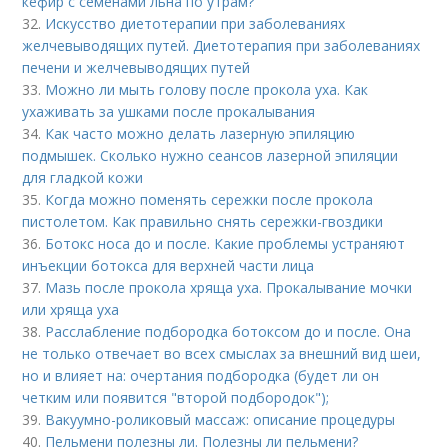
кефир с семенами льна по утрам?
32.
Искусство диетотерапии при заболеваниях
желчевыводящих путей. Диетотерапия при заболеваниях
печени и желчевыводящих путей
33.
Можно ли мыть голову после прокола уха. Как
ухаживать за ушками после прокалывания
34.
Как часто можно делать лазерную эпиляцию
подмышек. Сколько нужно сеансов лазерной эпиляции
для гладкой кожи
35.
Когда можно поменять сережки после прокола
пистолетом. Как правильно снять сережки-гвоздики
36.
Ботокс носа до и после. Какие проблемы устраняют
инъекции ботокса для верхней части лица
37.
Мазь после прокола хряща уха. Прокалывание мочки
или хряща уха
38.
Расслабление подбородка ботоксом до и после. Она
не только отвечает во всех смыслах за внешний вид шеи,
но и влияет на: очертания подбородка (будет ли он
четким или появится "второй подбородок");
39.
Вакуумно-роликовый массаж: описание процедуры
40.
Пельмени полезны ли. Полезны ли пельмени?