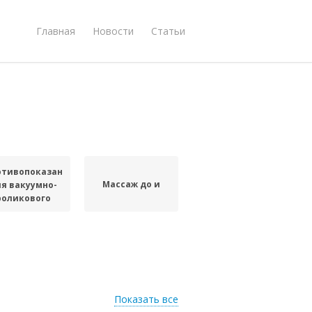
Главная
Новости
Статьи
отивопоказания
Массаж до и
ля вакуумно-
роликового
массажа
Показать все