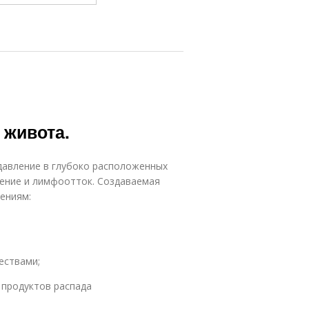
 живота.
давление в глубоко расположенных
щение и лимфоотток. Создаваемая
нениям:
ествами;
 продуктов распада