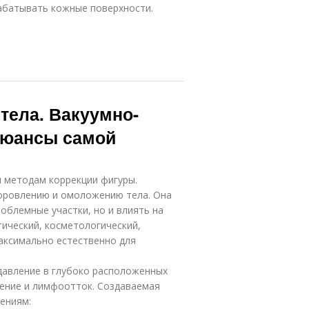
абатывать кожные поверхности.
тела. Вакуумно-
нюансы самой
 методам коррекции фигуры.
оровлению и омоложению тела. Она
облемные участки, но и влиять на
тический, косметологический,
аксимально естественно для
давление в глубоко расположенных
щение и лимфоотток. Создаваемая
нениям: