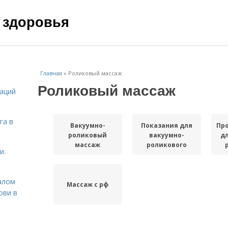
 здоровья
Главная
»
Роликовый массаж
Роликовый массаж
даций
га в
Вакуумно-
Показания для
Пр
роликовый
вакуумно-
д
массаж
роликового
и.
массажа
алом
Массаж с рф
ови в