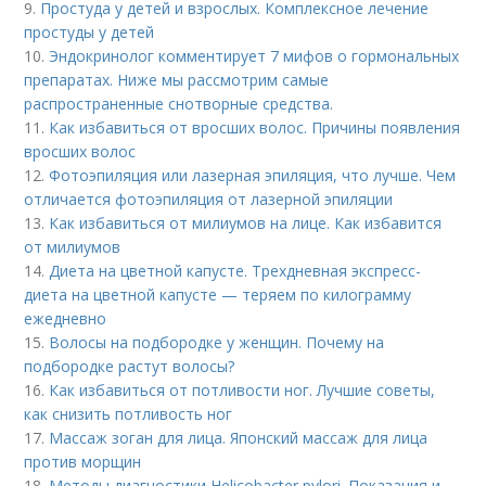
9.
Простуда у детей и взрослых. Комплексное лечение
простуды у детей
10.
Эндокринолог комментирует 7 мифов о гормональных
препаратах. Ниже мы рассмотрим самые
распространенные снотворные средства.
11.
Как избавиться от вросших волос. Причины появления
вросших волос
12.
Фотоэпиляция или лазерная эпиляция, что лучше. Чем
отличается фотоэпиляция от лазерной эпиляции
13.
Как избавиться от милиумов на лице. Как избавится
от милиумов
14.
Диета на цветной капусте. Трехдневная экспресс-
диета на цветной капусте — теряем по килограмму
ежедневно
15.
Волосы на подбородке у женщин. Почему на
подбородке растут волосы?
16.
Как избавиться от потливости ног. Лучшие советы,
как снизить потливость ног
17.
Массаж зоган для лица. Японский массаж для лица
против морщин
18.
Методы диагностики Helicobacter pylori. Показания и