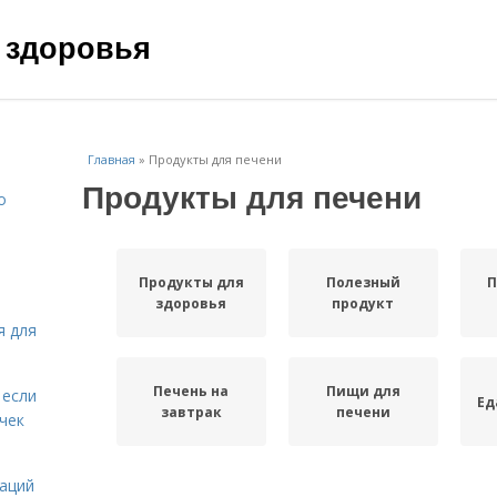
 здоровья
Главная
»
Продукты для печени
Продукты для печени
о
Продукты для
Полезный
П
здоровья
продукт
я для
Печень на
Пищи для
 если
Ед
завтрак
печени
чек
даций