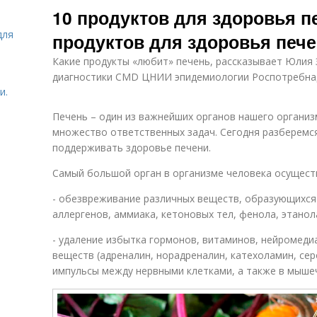
10 продуктов для здоровья пе
для
продуктов для здоровья печ
Какие продукты «любит» печень, рассказывает Юлия 
диагностики CMD ЦНИИ эпидемиологии Роспотребна
и.
Печень – один из важнейших органов нашего организм
множество ответственных задач. Сегодня разберемся
поддерживать здоровье печени.
Самый большой орган в организме человека осущест
- обезвреживание различных веществ, образующихся 
аллергенов, аммиака, кетоновых тел, фенола, этанола
- удаление избытка гормонов, витаминов, нейромеди
веществ (адреналин, норадреналин, катехоламин, се
импульсы между нервными клетками, а также в мыше