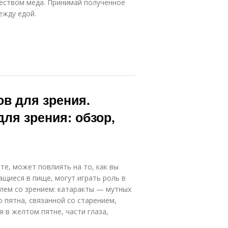
чеством меда. Принимай полученное
между едой.
в для зрения.
ля зрения: обзор,
те, может повлиять на то, как вы
щиеся в пище, могут играть роль в
лем со зрением: катаракты — мутных
о пятна, связанной со старением,
 в желтом пятне, части глаза,