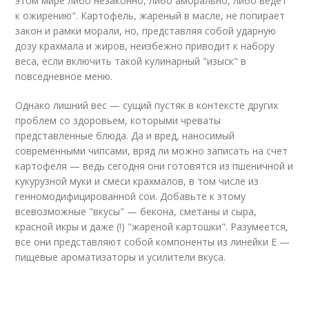
этом мире либо незаконно, либо аморально, либо ведет
к ожирению". Картофель, жареный в масле, не попирает
закон и рамки морали, но, представляя собой ударную
дозу крахмала и жиров, неизбежно приводит к набору
веса, если включить такой кулинарный "изыск" в
повседневное меню.
Однако лишний вес — сущий пустяк в контексте других
проблем со здоровьем, которыми чреваты
представленные блюда. Да и вред, наносимый
современными чипсами, вряд ли можно записать на счет
картофеля — ведь сегодня они готовятся из пшеничной и
кукурузной муки и смеси крахмалов, в том числе из
генномодифицированной сои. Добавьте к этому
всевозможные "вкусы" — бекона, сметаны и сыра,
красной икры и даже (!) "жареной картошки". Разумеется,
все они представляют собой компоненты из линейки E —
пищевые ароматизаторы и усилители вкуса.