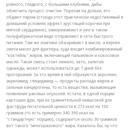
ровного, гладкого, с большими клубнями, дабы
облегчить процесс очистки. Порезав на дольки, его
обдают паром (отсюда этот практически недостижимый в
домашний условиях эффект хрустящей корочки при
мягкой сердцевине), замораживают и уже в таком
полуфабрикатном виде отправляют в сети быстрого
питания. Там же ломтики обжаривают в масле, а вернее
смеси масел для фритюра, куда входит комбинированный
"коктейль" жиров, включающий пальмовое и кокосовое
масло. Такая смесь стоит немало, зато, залитая
однажды, может использоваться до 7 дней без
прогоркания. За это время в ней образуются акролеин,
акриламид, глицидамид — продукты распада жиров и
сильные канцерогены, то есть вещества, вызывающие
появление раковых опухолей. Кстати, в одной порции
картошки фри, при ее сравнительной невысокой для
фастфуда питательной ценности в 273 ккал на 100
граммов (то есть примерно 340-390 ккал на
"стандартную" порцию), содержится около 30 граммов
вот такого "многоразового" жира. Казалось бы, ну что