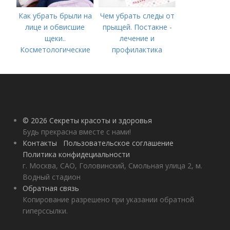
Как убрать брыли на
Чем убрать следы от
лице и обвисшие
прыщей. Постакне -
щеки..
лечение и
Косметологические
профилактика
процедуры
© 2026 Секреты красоты и здоровья
Будь прекрасна вместе с нами!
Контакты
Пользовательское соглашение
Политика конфидециальности
г. Москва, САО, Головинский, Смольная улица 2, м.
Водный стадион
Обратная связь
Копирование разрешено при указании обратной
гиперссылки.