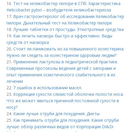
16.
Тест на хеликобактер пилори в СПб. Характеристика
Helicobacter pylori – возбудителя хеликобактериоза
17.
Врач гастроэнтеролог об исследовании Хеликобактер
пилори. Дыхательный тест на Хеликобактер пилори
18.
Лучшие таблетки от простуды. Этиотропные средства
19.
Как лечить насморк быстро и эффективно. Виды
средств от насморка
20.
Стоит ли паниковать из-за повышенного холестерина.
Нужно ли следить за холестерином здоровым людям?
21.
Применение лактулозы в педиатрической практике.
Современные протоколы ведения детей с запорами и
опыт применения осмотического слабительного в их
лечении
22.
7 ошибок в использовании масел.
23.
Коррекция сухости слизистой оболочки полости носа.
Что же может явиться причиной постоянной сухости в
носу?
24.
Какие лучше отруби для похудения. Диеты
25.
Как принимать отруби для похудения. Какие отруби
лучше: обзор различных видов от Корпорации Di&Di