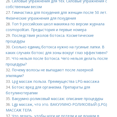
26.
Силовые упражнения для тех. Силовые упражнения с
собственным весом
27.
Гимнастика для похудения для женщин после 50 лет.
Физические упражнения для похудения
28.
Топ 9 российских школ макияжа по версии журнала
cosmopolitan. Предыстория и первые номера
29.
Последствия уколов ботокса. Косметические
процедуры
30.
Сколько единиц ботокса нужно на гусиные лапки. В
каких случаях ботокс для зоны вокруг глаз эффективен?
31.
Что нельзя после Ботокса. Чего нельзя делать после
процедуры?
32.
Почему волосы не выпадают после лазерной
эпиляции?
33.
Lpg массаж польза. Преимущества LPG-массажа
34.
Ботокс вред для организма. Препараты для
ботулинотерапии
35.
Вакуумно-роликовый массаж: описание процедуры
36.
Lgp массаж, что это. ВАКУУМНО-РОЛИКОВЫЙ (LPG)
МАССАЖ ТЕЛА
37.
Что делать, чтобы ноги не потели и не воняли в