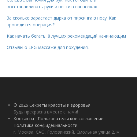
восстанавливать руки и ногти в ванночках
За сколько зарастает дырка от пирсинга в носу. Как
проводится операция?
Как начать бегать. 8 лучших рекомендаций начинающим
Отзывы о LPG-массаже для похудения.
© 2026 Секреты красоты и здоровья
Будь прекрасна вместе с нами!
Контакты
Пользовательское соглашение
Политика конфидециальности
г. Москва, САО, Головинский, Смольная улица 2, м.