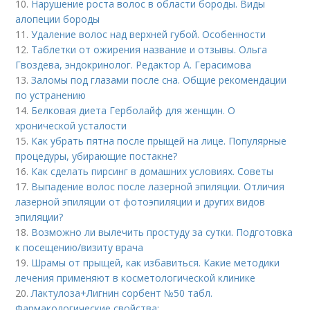
10.
Нарушение роста волос в области бороды. Виды
алопеции бороды
11.
Удаление волос над верхней губой. Особенности
12.
Таблетки от ожирения название и отзывы. Ольга
Гвоздева, эндокринолог. Редактор А. Герасимова
13.
Заломы под глазами после сна. Общие рекомендации
по устранению
14.
Белковая диета Герболайф для женщин. О
хронической усталости
15.
Как убрать пятна после прыщей на лице. Популярные
процедуры, убирающие постакне?
16.
Как сделать пирсинг в домашних условиях. Советы
17.
Выпадение волос после лазерной эпиляции. Отличия
лазерной эпиляции от фотоэпиляции и других видов
эпиляции?
18.
Возможно ли вылечить простуду за сутки. Подготовка
к посещению/визиту врача
19.
Шрамы от прыщей, как избавиться. Какие методики
лечения применяют в косметологической клинике
20.
Лактулоза+Лигнин сорбент №50 табл.
Фармакологические свойства: