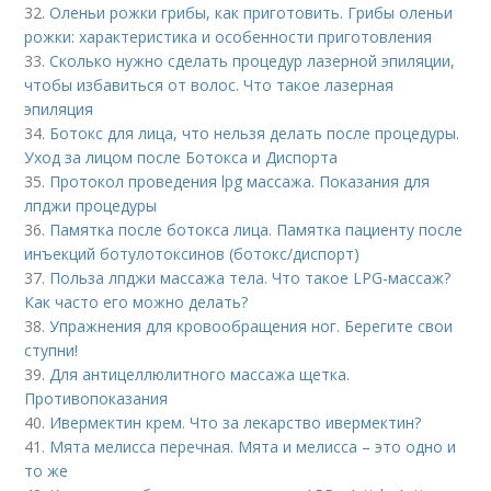
32.
Оленьи рожки грибы, как приготовить. Грибы оленьи
рожки: характеристика и особенности приготовления
33.
Сколько нужно сделать процедур лазерной эпиляции,
чтобы избавиться от волос. Что такое лазерная
эпиляция
34.
Ботокс для лица, что нельзя делать после процедуры.
Уход за лицом после Ботокса и Диспорта
35.
Протокол проведения lpg массажа. Показания для
лпджи процедуры
36.
Памятка после ботокса лица. Памятка пациенту после
инъекций ботулотоксинов (ботокс/диспорт)
37.
Польза лпджи массажа тела. Что такое LPG-массаж?
Как часто его можно делать?
38.
Упражнения для кровообращения ног. Берегите свои
ступни!
39.
Для антицеллюлитного массажа щетка.
Противопоказания
40.
Ивермектин крем. Что за лекарство ивермектин?
41.
Мята мелисса перечная. Мята и мелисса – это одно и
то же