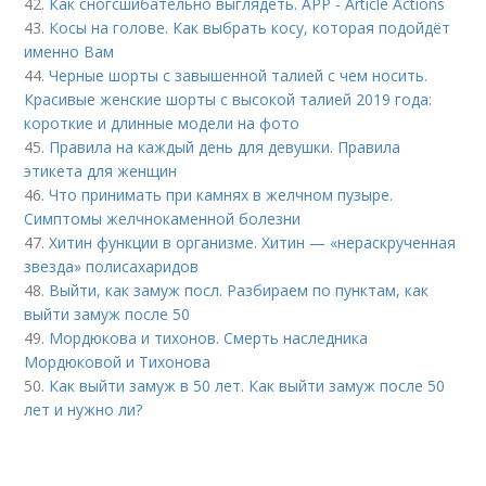
42.
Как сногсшибательно выглядеть. APP - Article Actions
43.
Косы на голове. Как выбрать косу, которая подойдёт
именно Вам
44.
Черные шорты с завышенной талией с чем носить.
Красивые женские шорты с высокой талией 2019 года:
короткие и длинные модели на фото
45.
Правила на каждый день для девушки. Правила
этикета для женщин
46.
Что принимать при камнях в желчном пузыре.
Симптомы желчнокаменной болезни
47.
Хитин функции в организме. Хитин — «нераскрученная
звезда» полисахаридов
48.
Выйти, как замуж посл. Разбираем по пунктам, как
выйти замуж после 50
49.
Мордюкова и тихонов. Смерть наследника
Мордюковой и Тихонова
50.
Как выйти замуж в 50 лет. Как выйти замуж после 50
лет и нужно ли?