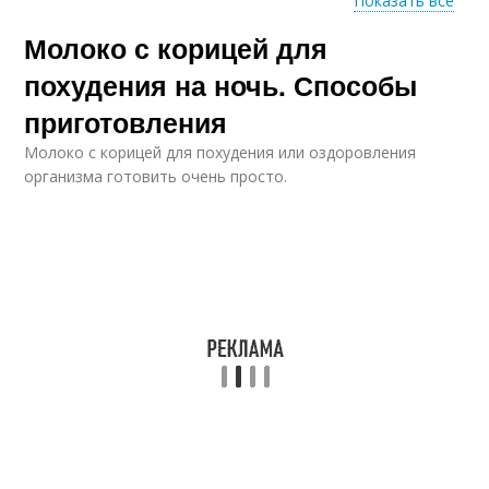
Показать все
Молоко с корицей для
Физиологические
Основные свойства
свойства
похудения на ночь. Способы
приготовления
Молоко с корицей для похудения или оздоровления
Следующие свойства
Свойства для волос
организма готовить очень просто.