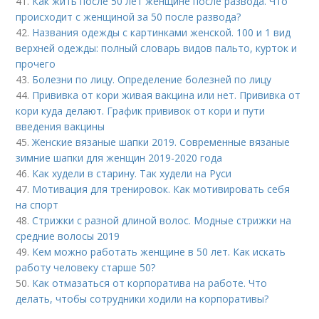
41.
Как жить после 50 лет женщине после развода. Что
происходит с женщиной за 50 после развода?
42.
Названия одежды с картинками женской. 100 и 1 вид
верхней одежды: полный словарь видов пальто, курток и
прочего
43.
Болезни по лицу. Определение болезней по лицу
44.
Прививка от кори живая вакцина или нет. Прививка от
кори куда делают. График прививок от кори и пути
введения вакцины
45.
Женские вязаные шапки 2019. Современные вязаные
зимние шапки для женщин 2019-2020 года
46.
Как худели в старину. Так худели на Руси
47.
Мотивация для тренировок. Как мотивировать себя
на спорт
48.
Стрижки с разной длиной волос. Модные стрижки на
средние волосы 2019
49.
Кем можно работать женщине в 50 лет. Как искать
работу человеку старше 50?
50.
Как отмазаться от корпоратива на работе. Что
делать, чтобы сотрудники ходили на корпоративы?