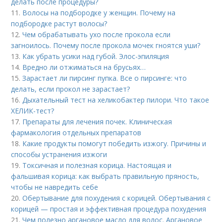
делать после процедуры?
11.
Волосы на подбородке у женщин. Почему на
подбородке растут волосы?
12.
Чем обрабатывать ухо после прокола если
загноилось. Почему после прокола мочек гноятся уши?
13.
Как убрать усики над губой. Элос-эпиляция
14.
Вредно ли отжиматься на брусьях…
15.
Зарастает ли пирсинг пупка. Все о пирсинге: что
делать, если прокол не зарастает?
16.
Дыхательный тест на хеликобактер пилори. Что такое
ХЕЛИК-тест?
17.
Препараты для лечения почек. Клиническая
фармакология отдельных препаратов
18.
Какие продукты помогут победить изжогу. Причины и
способы устранения изжоги
19.
Токсичная и полезная корица. Настоящая и
фальшивая корица: как выбрать правильную пряность,
чтобы не навредить себе
20.
Обертывание для похудения с корицей. Обертывания с
корицей — простая и эффективная процедура похудения
21.
Чем полезно аргановое масло для волос. Аргановое