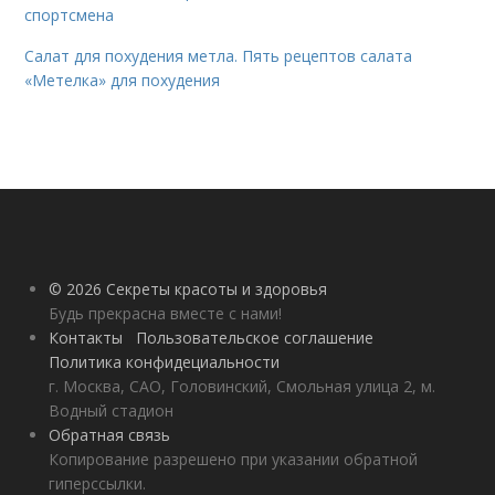
спортсмена
Салат для похудения метла. Пять рецептов салата
«Метелка» для похудения
© 2026 Секреты красоты и здоровья
Будь прекрасна вместе с нами!
Контакты
Пользовательское соглашение
Политика конфидециальности
г. Москва, САО, Головинский, Смольная улица 2, м.
Водный стадион
Обратная связь
Копирование разрешено при указании обратной
гиперссылки.