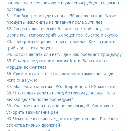
аппаратного лечения акне и удаления рубцов и шрамов
постакне
31.
Как быстро похудеть после 50 лет женщине. Какие
продукты исключить из питания после 50ти лет
32.
Рецепты диетических блюд из цветной капусты.
Варианты низкокалорийных рецептов: быстро и вкусно
33.
Гриб рогатик рецепт приготовления. Как готовить
грибы рогатики: рецепт
34.
Ботокс делать или нет. Где и как проводят процедуру
35.
Складка под нижним веком. Как избавиться от
морщин вокруг глаз
36.
Слим массаж это. Что такое миостимуляция и для
чего она нужна?
37.
Массаж аппаратом LPG. Подробно о LPG-массаже
38.
Что нельзя делать перед ботоксом для лица. Чего
нельзя делать после процедуры?
39.
Красные пятна на лице после прыщей. Как можно
ускорить заживление ран
40.
Чем полезны пивные дрожжи для женщин. Полезные
свойства пивных дрожжей