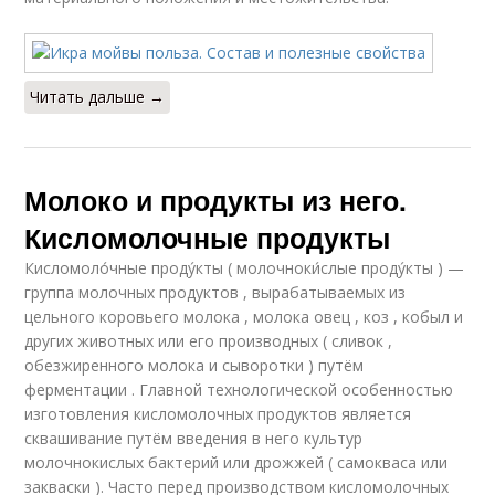
Читать дальше →
Молоко и продукты из него.
Кисломолочные продукты
Кисломоло́чные проду́кты ( молочноки́слые проду́кты ) —
группа молочных продуктов , вырабатываемых из
цельного коровьего молока , молока овец , коз , кобыл и
других животных или его производных ( сливок ,
обезжиренного молока и сыворотки ) путём
ферментации . Главной технологической особенностью
изготовления кисломолочных продуктов является
сквашивание путём введения в него культур
молочнокислых бактерий или дрожжей ( самокваса или
закваски ). Часто перед производством кисломолочных