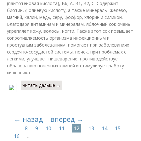
(пантотеновая кислота), В6, А, В1, В2, С. Содержит
биотин, фолиевую кислоту, а также минералы: железо,
магний, калий, медь, серу, фосфор, хлорин и силикон.
Благодаря витаминам и минералам, яблочный сок очень
укрепляет кожу, волосы, ногти. Также этот сок повышает
сопротивляемость организма инфекционным и
простудным заболеваниям, помогает при заболеваниях
сердечно-сосудистой системы, почек, при проблемах с
легкими, улучшает пищеварение, противодействует
образованию почечных камней и стимулирует работу
кишечника.
Читать дальше →
← назад
вперед →
…
8
9
10
11
12
13
14
15
16
…