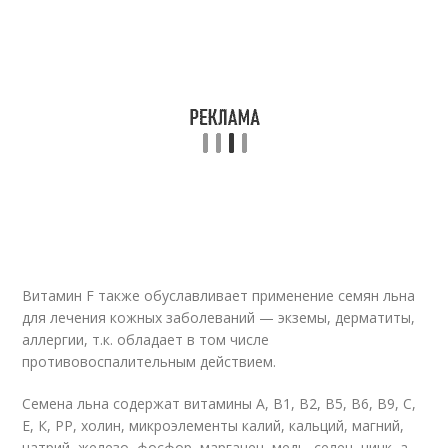
Витамин F также обуславливает применение семян льна
для лечения кожных заболеваний — экземы, дерматиты,
аллергии, т.к. обладает в том числе
противовоспалительным действием.
Семена льна содержат витамины А, В1, В2, В5, В6, В9, С,
Е, К, РР, холин, микроэлементы калий, кальций, магний,
натрий, железо, фосфор, марганец, медь, селен, цинк, а