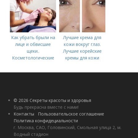
Как убрать брыли на
Лучшие крема для
лице и обвисшие
кожи вокруг глаз.
щеки..
Лучшие корейские
Косметологические
кремы для кожи
процедуры
вокруг глаз в 2022
году
© 2026 Секреты красоты и здоровья
Будь прекрасна вместе с нами!
Контакты
Пользовательское соглашение
Политика конфидециальности
г. Москва, САО, Головинский, Смольная улица 2, м.
Водный стадион