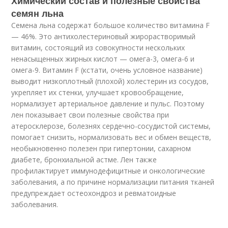
Химический состав и полезные свойства
семян льна
Семена льна содержат большое количество витамина F
— 46%. Это антихолестериновый жирорастворимый
витамин, состоящий из совокупности нескольких
ненасыщенных жирных кислот — омега-3, омега-6 и
омега-9. Витамин F (кстати, очень условное название)
выводит низкоплотный (плохой) холестерин из сосудов,
укрепляет их стенки, улучшает кровообращение,
нормализует артериальное давление и пульс. Поэтому
лен показывает свои полезные свойства при
атеросклерозе, болезнях сердечно-сосудистой системы,
помогает снизить, нормализовать вес и обмен веществ,
необыкновенно полезен при гипертонии, сахарном
диабете, бронхиальной астме. Лен также
профилактирует иммунодефицитные и онкологические
заболевания, а по причине нормализации питания тканей
предупреждает остеохондроз и ревматоидные
заболевания.