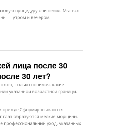
базовую процедуру очищения. Мыться
ень — утром и вечером.
ей лица после 30
после 30 лет?
можно, только понимая, какие
нии указанной возрастной границы.
ем прежде;Сформировываются
г глаз образуются мелкие морщины.
же профессиональный уход, указанных