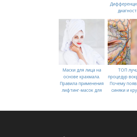
Дифференци
диагност
Маски для лица на
ТОП луч
основе крахмала.
процедур вокр
Правила применения
Почему появ
лифтинг-масок для
синяки и кр
лица из крахмала
глазам