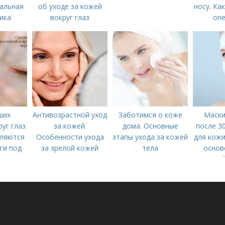
альная
об уходе за кожей
носу. Ка
ика
вокруг глаз
опе
ших
Антивозрастной уход
Заботимся о коже
Маски
уг глаз.
за кожей.
дома. Основные
после 3
ляются
Особенности ухода
этапы ухода за кожей
для кожи
уги под
за зрелой кожей
тела
основ
и?
б