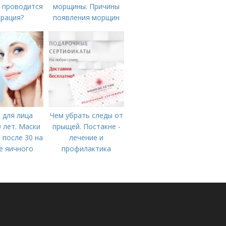
к проводится
морщины. Причины
рация?
появления морщин
вокруг рта
 для лица
Чем убрать следы от
0 лет. Маски
прыщей. Постакне -
 после 30 на
лечение и
е яичного
профилактика
елка