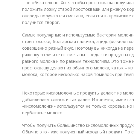
– не обязательно. Хотя чтобы простокваша получил
положить ложку старой простокваши или ржаную коро
очередь получаются сметана, если снять прокисшие с
получится творог.
Самые популярные и используемые бактерии: молоч
стрептококки, болгарская палочка, ацидофильная па
совершенно разный вкус. Поэтому вы никогда не пере
ряженку отличите от сметаны – ведь эти продукты с
разного молока и по разным технологиям. Это тоже 
простоквашу делают из обычного молока, катык – из 
молока, которое несколько часов томилось при темпе
Некоторые кисломолочные продукты делают из молоч
добавлением сливок и так далее. И конечно, имеет з
«кисломолочки» используется не только коровье, но 
верблюжье молоко.
Чтобы получить большинство кисломолочных продукт
Обычно это - уже полученный исходный продукт. То е