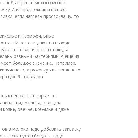
ась побыстрее, в молоко можно
чку. А из простокваши в свою
ливки, если нагреть простоквашу, то
нокислые и термофильные
лочка… И все они дают на выходе
путаете кефир и простоквашу, а
деланы разными бактериями. А еще из
имеет большое значение. Например,
кипяченого, а ряженку - из топленого
ратуре 95 градусов.
ных пенок, некоторые - с
начение вид молока, ведь для
и козье, овечье, кобылье и даже
ов в молоко надо добавить закваску.
сть, если нужен йогурт – надо