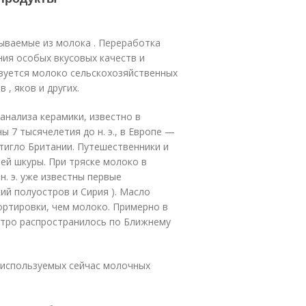
ваемые из молока . Переработка
ия особых вкусовых качеств и
зуется молоко сельскохозяйственных
 , яков и других.
анализа керамики, известно в
 7 тысячелетия до н. э., в Европе —
достигло Британии. Путешественники и
ей шкуры. При тряске молоко в
н. э. уже известны первые
ий полуостров и Сирия )
. Масло
ортировки, чем молоко. Примерно в
стро распространилось по Ближнему
 используемых сейчас молочных