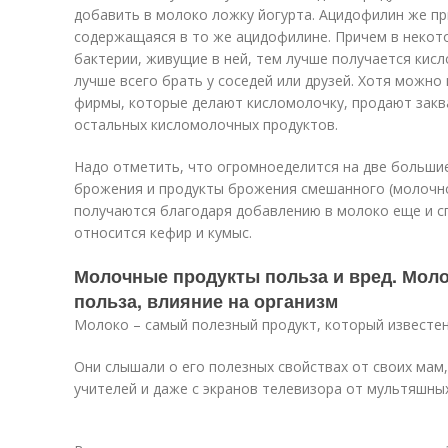
добавить в молоко ложку йогурта. Ацидофилин же п
содержащаяся в то же ацидофилине. Причем в некото
бактерии, живущие в ней, тем лучше получается кис
лучше всего брать у соседей или друзей. Хотя можно 
фирмы, которые делают кисломолочку, продают заква
остальных кисломолочных продуктов.
Надо отметить, что огромноеделится на две больши
брожения и продукты брожения смешанного (молочно
получаются благодаря добавлению в молоко еще и с
относится кефир и кумыс.
Молочные продукты польза и вред. Моло
польза, влияние на организм
Молоко – самый полезный продукт, который известен
Они слышали о его полезных свойствах от своих мам
учителей и даже с экранов телевизора от мультяшных