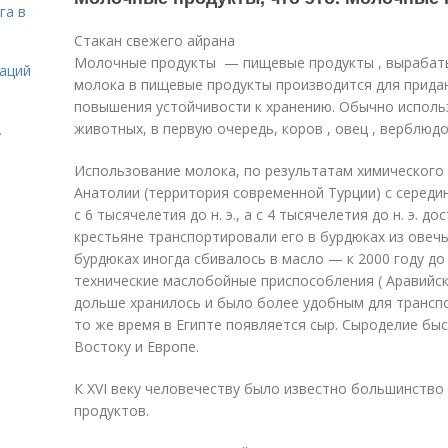
га в
Стакан свежего айрана
Молочные продукты — пищевые продукты , вырабаты
даций
молока в пищевые продукты производится для придан
повышения устойчивости к хранению. Обычно исполь
животных, в первую очередь, коров , овец , верблюдов
.
Использование молока, по результатам химического 
Анатолии (территория современной Турции) с середины
с 6 тысячелетия до н. э., а с 4 тысячелетия до н. э. 
крестьяне транспортировали его в бурдюках из овечь
бурдюках иногда сбивалось в масло — к 2000 году до 
технические маслобойные приспособления ( Аравийск
дольше хранилось и было более удобным для трансп
то же время в Египте появляется сыр. Сыроделие бы
Востоку и Европе.
К XVI веку человечеству было известно большинство
продуктов
.