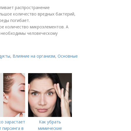
вливает распространение
льшое количество вредных бактерий,
реды погибает.
ое количество микроэлементов. А
к необходимы человеческому
дукты
,
Влияние на организм
,
Основные
ко зарастает
Как убрать
т пирсинга в
мимические