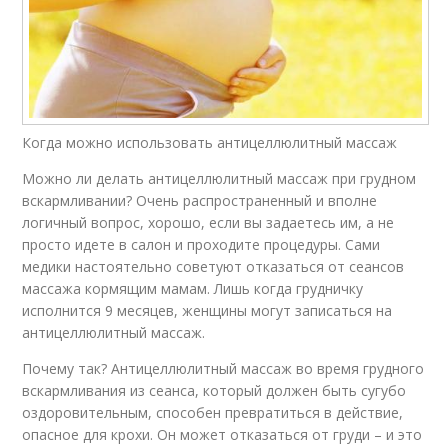
Когда можно использовать антицеллюлитный массаж
Можно ли делать антицеллюлитный массаж при грудном
вскармливании? Очень распространенный и вполне
логичный вопрос, хорошо, если вы задаетесь им, а не
просто идете в салон и проходите процедуры. Сами
медики настоятельно советуют отказаться от сеансов
массажа кормящим мамам. Лишь когда грудничку
исполнится 9 месяцев, женщины могут записаться на
антицеллюлитный массаж.
Почему так? Антицеллюлитный массаж во время грудного
вскармливания из сеанса, который должен быть сугубо
оздоровительным, способен превратиться в действие,
опасное для крохи. Он может отказаться от груди – и это