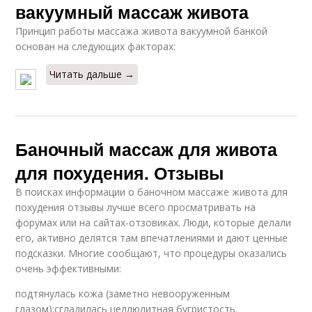
вакуумный массаж живота
Принцип работы массажа живота вакуумной банкой
основан на следующих факторах:
Читать дальше →
Баночный массаж для живота
для похудения. Отзывы
В поисках информации о баночном массаже живота для
похудения отзывы лучше всего просматривать на
форумах или на сайтах-отзовиках. Люди, которые делали
его, активно делятся там впечатлениями и дают ценные
подсказки. Многие сообщают, что процедуры оказались
очень эффективными:
подтянулась кожа (заметно невооруженным
глазом);сгладилась целлюлитная бугристость.