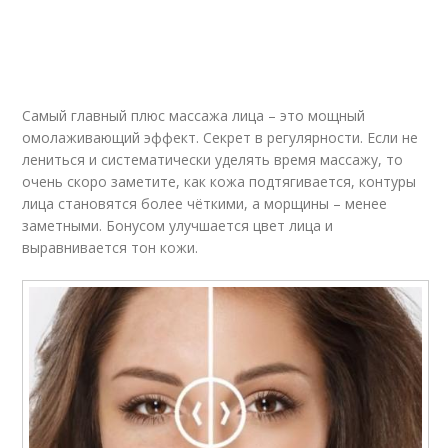
Самый главный плюс массажа лица – это мощный
омолаживающий эффект. Секрет в регулярности. Если не
лениться и систематически уделять время массажу, то
очень скоро заметите, как кожа подтягивается, контуры
лица становятся более чёткими, а морщины – менее
заметными. Бонусом улучшается цвет лица и
выравнивается тон кожи.