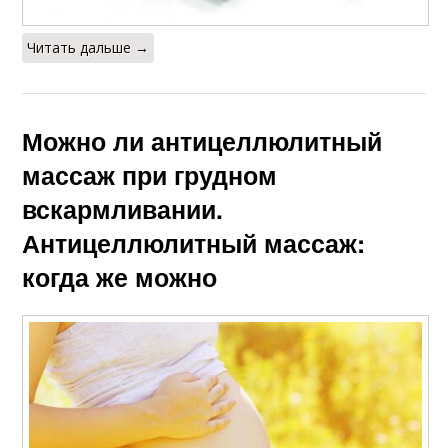
Читать дальше →
Можно ли антицеллюлитный
массаж при грудном
вскармливании.
Антицеллюлитный массаж:
когда же можно