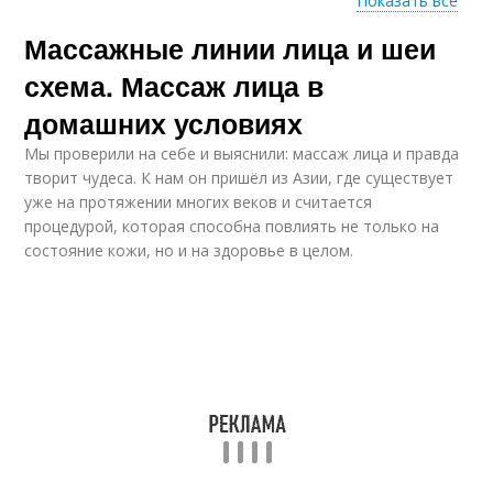
Показать все
Массажные линии лица и шеи
Аюрведический
Медицинский массаж
массаж
схема. Массаж лица в
домашних условиях
Мы проверили на себе и выяснили: массаж лица и правда
Индийский массаж
Лечебный массаж
творит чудеса. К нам он пришёл из Азии, где существует
уже на протяжении многих веков и считается
процедурой, которая способна повлиять не только на
состояние кожи, но и на здоровье в целом.
Антицеллюлитный
Классический массаж
массаж
Массаж на русском
Посты про массаж
языке