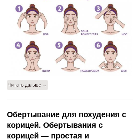
Читать дальше →
Обертывание для похудения с
корицей. Обертывания с
корицей — простая и