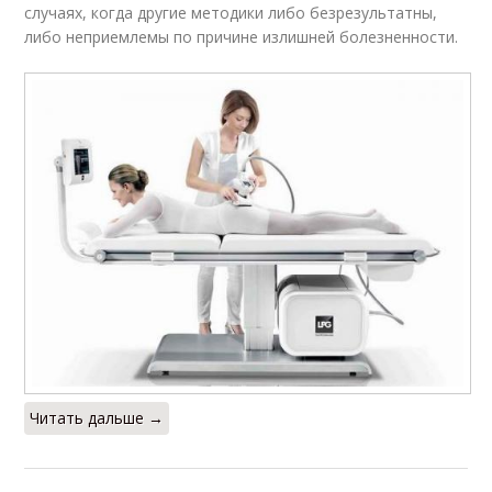
случаях, когда другие методики либо безрезультатны,
либо неприемлемы по причине излишней болезненности.
Читать дальше →