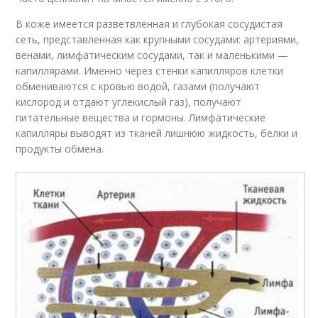
В коже имеется разветвленная и глубокая сосудистая
сеть, представленная как крупными сосудами: артериями,
венами, лимфатическим сосудами, так и маленькими —
капиллярами. Именно через стенки капилляров клетки
обмениваются с кровью водой, газами (получают
кислород и отдают углекислый газ), получают
питательные вещества и гормоны. Лимфатические
капилляры выводят из тканей лишнюю жидкость, белки и
продукты обмена.