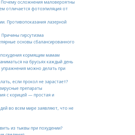
. Почему осложнения маловероятны
Чем отличается фотоэпиляция от
ии. Противопоказания лазерной
. Причины гирсутизма
улярные основы сбалансированного
я похудения кормящим мамам
заниматься на брусьях каждый день
е упражнения можно делать при
елать, если прокол не зарастает?
овирусные препараты
ия с корицей — простая и
дей во всем мире заявляют, что не
вить из тыквы при похудении?
ие сведения