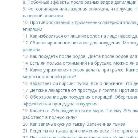
8.
Побочные эффекты после разных видов депиляции
9.
Фотоэпиляция или лазерная эпиляция, что лучше. 
лазерной эпиляции
10.
Противопоказания к применению лазерной эпиляц
эпиляции
11.
Как избавиться от лишних волос на лице навсегда
12.
Сбалансированное питание для похудения. Молек
рациона
13.
Как похудеть после родов. Диета после родов дл
14.
Есть ли польза отжиманий на брусьях. Можно ли 
15.
Какие упражнения нельзя делать при грыже. Каки
межпозвоночной грыже?
16.
Зарастает ли пирсинг пупка. Все о пирсинге: что д
17.
Детские лекарства от простуды и гриппа. Против
18.
Обертывание для похудения с корицей. Обертыван
эффективная процедура похудения
19.
Касается 75% людей во всем мире. Почему 75% лю
работают в полную силу?
20.
Как запечь вкусную тыкву. Запеченная тыква
21.
Рецепты из тыквы для снижения веса. Что пригото
22.
Питание при заболеваниях кишечника. Колит: общ