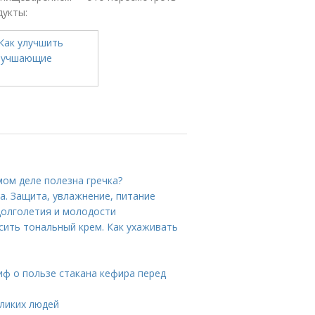
дукты:
амом деле полезна гречка?
а. Защита, увлажнение, питание
долголетия и молодости
сить тональный крем. Как ухаживать
иф о пользе стакана кефира перед
ликих людей