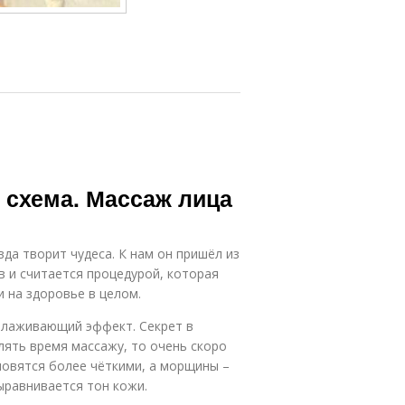
 схема. Массаж лица
вда творит чудеса. К нам он пришёл из
в и считается процедурой, которая
и на здоровье в целом.
олаживающий эффект. Секрет в
елять время массажу, то очень скоро
новятся более чёткими, а морщины –
ыравнивается тон кожи.