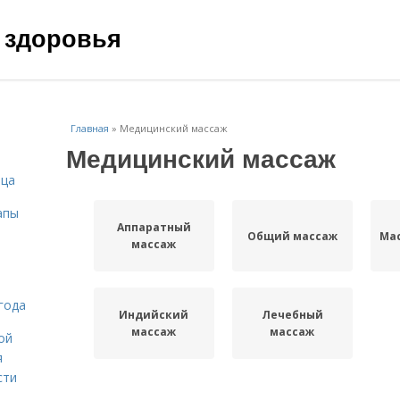
 здоровья
Главная
»
Медицинский массаж
Медицинский массаж
ица
апы
Аппаратный
Общий массаж
Мас
массаж
года
Индийский
Лечебный
массаж
массаж
ой
я
сти