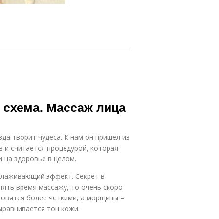
 схема. Массаж лица
вда творит чудеса. К нам он пришёл из
в и считается процедурой, которая
и на здоровье в целом.
олаживающий эффект. Секрет в
елять время массажу, то очень скоро
новятся более чёткими, а морщины –
ыравнивается тон кожи.