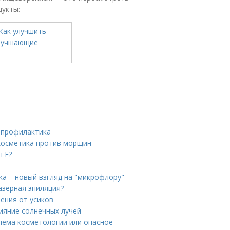
дукты:
и профилактика
 Косметика против морщин
н Е?
а – новый взгляд на "микрофлору"
азерная эпиляция?
ения от усиков
лияние солнечных лучей
блема косметологии или опасное