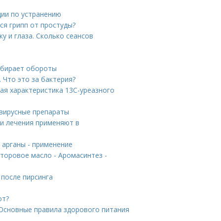
ции по устранению
ся грипп от простуды?
у и глаза. Сколько сеансов
набирает обороты
. Что это за бактерия?
ая характеристика 13С-уреазного
овирусные препараты
ки лечения применяют в
о арганы - применение
торовое масло - Аромасинтез -
 после пирсинга
от?
. Основные правила здорового питания