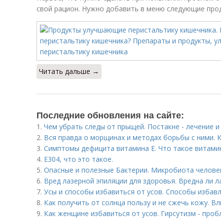
свой рацион. Нужно добавить в меню следующие про
Читать дальше →
Последние обновления на сайте:
1.
Чем убрать следы от прыщей. Постакне - лечение 
2.
Вся правда о морщинах и методах борьбы с ними.
3.
Симптомы дефицита витамина E. Что такое витами
4.
Е304, что это такое.
5.
Опасные и полезные Бактерии. Микробиота человек
6.
Вред лазерной эпиляции для здоровья. Вредна ли л
7.
Усы и способы избавиться от усов. Способы избавл
8.
Как получить от солнца пользу и не сжечь кожу. В
9.
Как женщине избавиться от усов. Гирсутизм - про