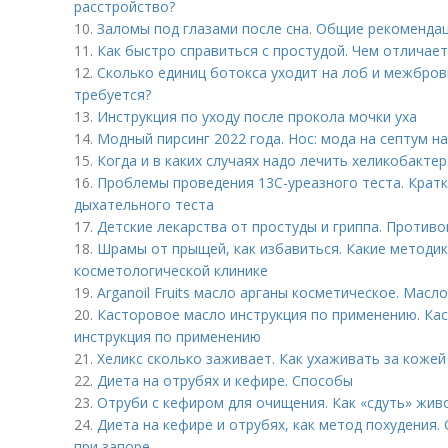
расстройство?
10.
Заломы под глазами после сна. Общие рекоменда
11.
Как быстро справиться с простудой. Чем отличает
12.
Сколько единиц ботокса уходит на лоб и межбровк
требуется?
13.
Инструкция по уходу после прокола мочки уха
14.
Модный пирсинг 2022 года. Нос: мода на септум 
15.
Когда и в каких случаях надо лечить хеликобактер
16.
Проблемы проведения 13С-уреазного теста. Кратк
дыхательного теста
17.
Детские лекарства от простуды и гриппа. Против
18.
Шрамы от прыщей, как избавиться. Какие методи
косметологической клинике
19.
Arganoil Fruits масло арганы косметическое. Масл
20.
Касторовое масло инструкция по применению. Кас
инструкция по применению
21.
Хеликс сколько заживает. Как ухаживать за кожей
22.
Диета на отрубях и кефире. Способы
23.
Отруби с кефиром для очищения. Как «сдуть» жив
24.
Диета на кефире и отрубях, как метод похудения
при запоре