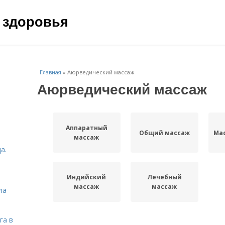
 здоровья
Главная
»
Аюрведический массаж
Аюрведический массаж
Аппаратный
Общий массаж
Мас
массаж
а.
Индийский
Лечебный
массаж
массаж
ла
га в