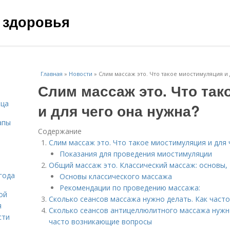
 здоровья
Главная
»
Новости
»
Слим массаж это. Что такое миостимуляция и 
Слим массаж это. Что та
ица
и для чего она нужна?
апы
Содержание
Слим массаж это. Что такое миостимуляция и для 
Показания для проведения миостимуляции
Общий массаж это. Классический массаж: основы,
года
Основы классического массажа
Рекомендации по проведению массажа:
ой
Сколько сеансов массажа нужно делать. Как част
я
Сколько сеансов антицеллюлитного массажа нужн
сти
часто возникающие вопросы