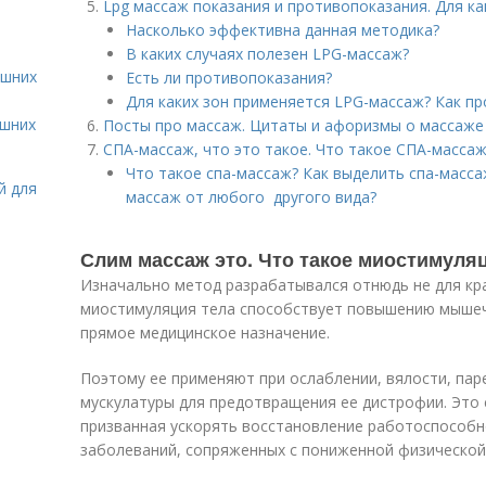
Lpg массаж показания и противопоказания. Для к
Насколько эффективна данная методика?
В каких случаях полезен LPG-массаж?
ашних
Есть ли противопоказания?
Для каких зон применяется LPG-массаж? Как пр
ашних
Посты про массаж. Цитаты и афоризмы о массаже 
СПА-массаж, что это такое. Что такое СПА-массаж
Что такое спа-массаж? Как выделить спа-масса
й для
массаж от любого другого вида?
Слим массаж это. Что такое миостимуляц
Изначально метод разрабатывался отнюдь не для кр
миостимуляция тела способствует повышению мышечн
прямое медицинское назначение.
Поэтому ее применяют при ослаблении, вялости, пар
мускулатуры для предотвращения ее дистрофии. Это 
призванная ускорять восстановление работоспособ
заболеваний, сопряженных с пониженной физической