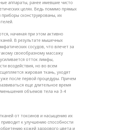
ные аппараты, ранее имевшие чисто
тетических целях. Ведь помимо прямых
 приборы сконструированы, их
телей.
тся, начиная при этом активно
каней. В результате мышечных
мфатических сосудов, что влечет за
 такому своеобразному массажу
 усиливается отток лимфы,
сти воздействия, но во всем
асщепляется жировая ткань, уходят
 уже после первой процедуры. Причем
азвиваться еще длительное время
 уменьшения объемов тела на 3-4
тканей от токсинов и насыщению их
 приводит к улучшению способности
иобретению кожей здорового цвета и