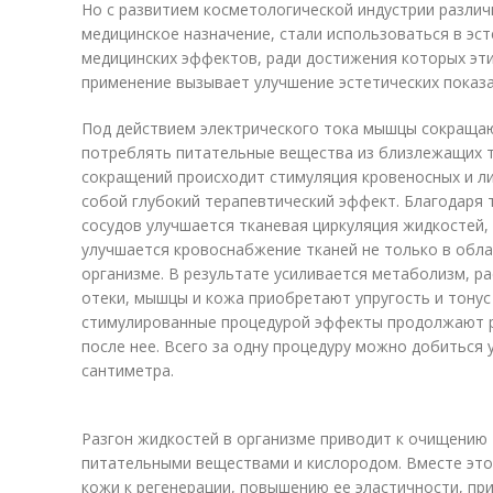
Но с развитием косметологической индустрии различ
медицинское назначение, стали использоваться в эс
медицинских эффектов, ради достижения которых эти
применение вызывает улучшение эстетических показа
Под действием электрического тока мышцы сокращаю
потреблять питательные вещества из близлежащих т
сокращений происходит стимуляция кровеносных и ли
собой глубокий терапевтический эффект. Благодаря
сосудов улучшается тканевая циркуляция жидкостей,
улучшается кровоснабжение тканей не только в обла
организме. В результате усиливается метаболизм, р
отеки, мышцы и кожа приобретают упругость и тонус
стимулированные процедурой эффекты продолжают р
после нее. Всего за одну процедуру можно добиться
сантиметра.
Разгон жидкостей в организме приводит к очищению 
питательными веществами и кислородом. Вместе это
кожи к регенерации, повышению ее эластичности, пр