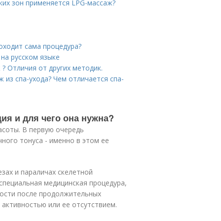
аких зон применяется LPG-массаж?
оходит сама процедура?
на русском языке
 ? Отличия от других методик.
ж из спа-ухода? Чем отличается спа-
ия и для чего она нужна?
асоты. В первую очередь
ого тонуса - именно в этом ее
езах и параличах скелетной
специальная медицинская процедура,
ности после продолжительных
 активностью или ее отсутствием.