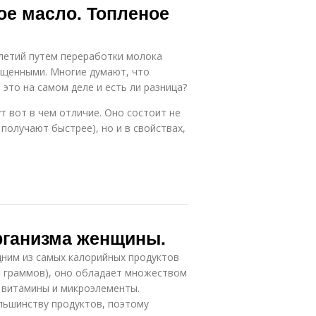
ое масло. Топленое
летий путем переработки молока
ященными. Многие думают, что
 это на самом деле и есть ли разница?
т вот в чем отличие. Оно состоит не
получают быстрее), но и в свойствах,
рганизма женщины.
дним из самых калорийных продуктов
0 граммов), оно обладает множеством
 витамины и микроэлементы.
льшинству продуктов, поэтому