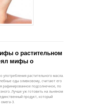
мифы о растительном
веял мифы о
о употребления растительного масла.
лебные оды оливковому, считают его
мя рафинированное подсолнечное, по
езного. Лучше уж готовить на льняном
 единственный продукт, который
 омега-3.