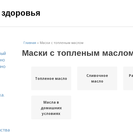
 здоровья
Главная
»
Маски с топленым маслом
Маски с топленым масло
вый
ьно
пно
Сливочное
Р
Топленое масло
масло
а.
Масла в
домашних
условиях
нства