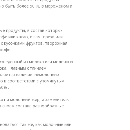
но быть более 50 %, в мороженом и
е продукты, в состав которых
офе или какао, изюм, орехи или
 с кусочками фруктов, творожная
 кофе.
изведенный из молока или молочных
ока. Главным отличием
является наличие немолочных
о в соответствии с упомянутым
50% .
ат и молочный жир, и заменитель
в своем составе разнообразные
новаться так же, как молочные или