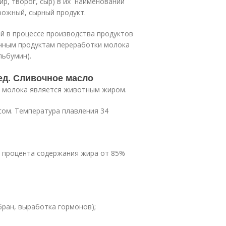
р, творог, сыр) в их наименовании
рожный, сырный продукт.
 в процессе производства продуктов
чным продуктам переработки молока
льбумин).
ед. Сливочное масло
, молока является животным жиром.
ом. Температура плавления 34
от процента содержания жира от 85%
ран, выработка гормонов);