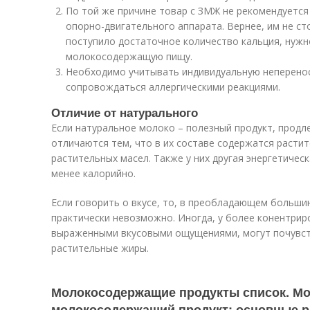
По той же причине товар с ЗМЖ не рекомендуетс
опорно-двигательного аппарата. Вернее, им не ст
поступило достаточное количество кальция, нужн
молокосодержащую пищу.
Необходимо учитывать индивидуальную неперено
сопровождаться аллергическими реакциями.
Отличие от натурального
Если натуральное молоко – полезный продукт, прод
отличаются тем, что в их составе содержатся расти
растительных масел. Также у них другая энергетичес
менее калорийно.
Если говорить о вкусе, то, в преобладающем больши
практически невозможно. Иногда, у более конентрир
выраженными вкусовыми ощущениями, могут почувст
растительные жиры.
Молокосодержащие продукты список. М
молокосодержащий продукт: основные р