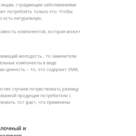
я лицам, страдающим заболеваниями
оит потреблять только это. Чтобы
о есть натуральную,
симость компонентов, которая может
левающий молодость , то заменители
тельные компоненты в виде
кая ценность – то, что содержит ЗМЖ,
нстве случаев почувствовать разницу
ованной продукции потребители с
вовать тот факт, что применены
олочный и
азличия