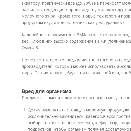
экватору, практически все (до 90%) не переносят мо
развилась тенденция к производству молокосодержа
молочного жира. Кроме того, новые технологии поз
продуктам вкус и консистенцию, как у натуральных.
Калорийность продуктов с ЗМЖ ниже, что важно лю
вес. Плюс в них высоко содержание ПНЖК (полиненас
Омега-3.
Но не все так просто, ведь качество итогового прод
производителя, который может использовать абсолю
жиры. От них зависит, будет пища полезной или, нао
Вред для организма
Продукты с заменителем молочного жира могут нанес
Детям заменять настоящую молочную продукцию 
исключительно заменители, категорически проти
выбирать качественные молоко, кефир, сыр, твор
подростков, чтобы организм получал достаточное