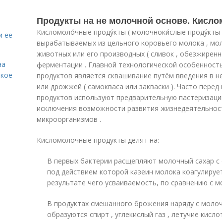
Продукты на не молочной основе. Кисл
Кисломоло́чные проду́кты ( молочноки́слые проду́кты
и ее
вырабатываемых из цельного коровьего молока , моло
животных или его производных ( сливок , обезжиренн
на
ферментации . Главной технологической особенност
акое
продуктов является сквашивание путём введения в н
или дрожжей ( самокваса или закваски ). Часто пер
продуктов используют предварительную пастеризаци
исключения возможности развития жизнедеятельнос
микроорганизмов .
Кисломолочные продукты делят на:
В первых бактерии расщепляют молочный сахар с
под действием которой казеин молока коагулирует
результате чего усваиваемость, по сравнению с 
В продуктах смешанного брожения наряду с молоч
образуются спирт , углекислый газ , летучие кис