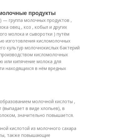
омолочные продукты
 ) — группа молочных продуктов ,
ка овец , коз , кобыл и других
ого молока и сыворотки ) путём
ью изготовления кисломолочных
его культур молочнокислых бактерий
ед производством кисломолочных
ю или кипячение молока для
ти находящихся в нём вредных
 образованием молочной кислоты ,
 (выпадает в виде хлопьев), в
молоком, значительно повышается.
ной кислотой из молочного сахара
лоты, также повышающие