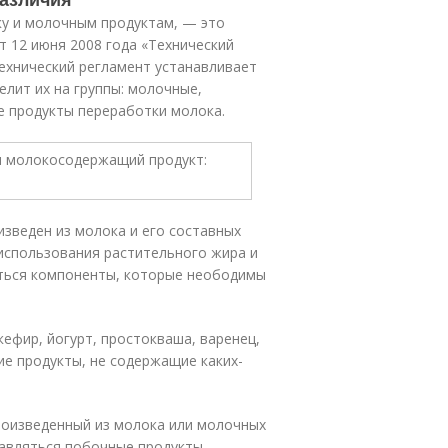
у и молочным продуктам, — это
 12 июня 2008 года «Технический
ехнический регламент устанавливает
елит их на группы: молочные,
 продукты переработки молока.
зведен из молока и его составных
 использования растительного жира и
аться компоненты, которые неободимы
ефир, йогурт, простокваша, варенец,
гие продукты, не содержащие каких-
роизведенный из молока или молочных
бавляться побочные продукты