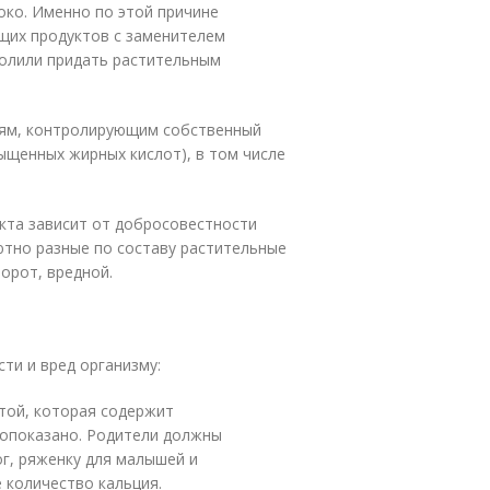
локо. Именно по этой причине
щих продуктов с заменителем
волили придать растительным
дям, контролирующим собственный
ыщенных жирных кислот), в том числе
укта зависит от добросовестности
тно разные по составу растительные
борот, вредной.
ти и вред организму:
той, которая содержит
вопоказано. Родители должны
ог, ряженку для малышей и
 количество кальция.