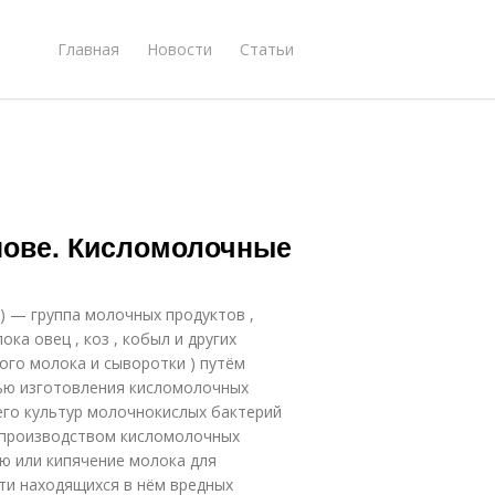
Главная
Новости
Статьи
нове. Кисломолочные
 ) — группа молочных продуктов ,
ка овец , коз , кобыл и других
ого молока и сыворотки ) путём
ью изготовления кисломолочных
его культур молочнокислых бактерий
ед производством кисломолочных
ю или кипячение молока для
ти находящихся в нём вредных