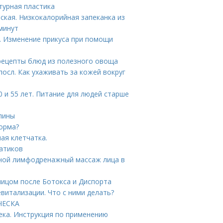
турная пластика
ская. Низкокалорийная запеканка из
минут
. Изменение прикуса при помощи
рецепты блюд из полезного овоща
осл. Как ухаживать за кожей вокруг
 и 55 лет. Питание для людей старше
спины
норма?
ая клетчатка.
гатиков
чной лимфодренажный массаж лица в
лицом после Ботокса и Диспорта
витализации. Что с ними делать?
ИЧЕСКА
ека. Инструкция по применению