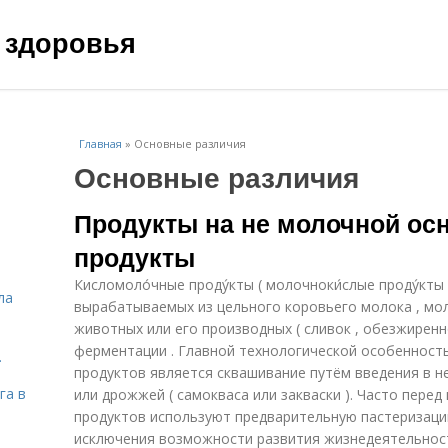
 здоровья
Главная
»
Основные различия
Основные различия
Продукты на не молочной ос
продукты
Кисломоло́чные проду́кты ( молочноки́слые проду́кты
ла
вырабатываемых из цельного коровьего молока , моло
животных или его производных ( сливок , обезжиренн
ферментации . Главной технологической особенност
.
продуктов является сквашивание путём введения в н
га в
или дрожжей ( самокваса или закваски ). Часто пер
продуктов используют предварительную пастеризаци
исключения возможности развития жизнедеятельнос