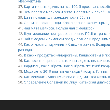
Ивермектина
37.
Картинки выглядишь на все 100. 5 простых способ
38.
Чем полезна мелисса и мята. Полезные и лечебны
39.
Цвет помады для женщин после 50 лет
40.
О чем говорят прыщи. Карта расположения прыще
41.
Чай мята мелисса. Польза чая с мелиссой
42.
Шунтирование при циррозе печени. ПСШ и трансп
43.
Чай с медом и лимоном вред и польза и вред. Лим
44.
Как относятся мужчины к бывшим женам. Возвращ
развода?
45.
В каких продуктах канцерогены. Канцерогены в пр
46.
Как носить черное пальто и выглядеть не, как все
47.
Кардиган, как выбрать. Как выбрать женский кард
48.
Мода лето 2019 платья на каждый кому з. Платья
49.
Как менялась Алла Пугачева с годами. Вся жизнь в
50.
Определение болезней по лицу. Китайская диагнос