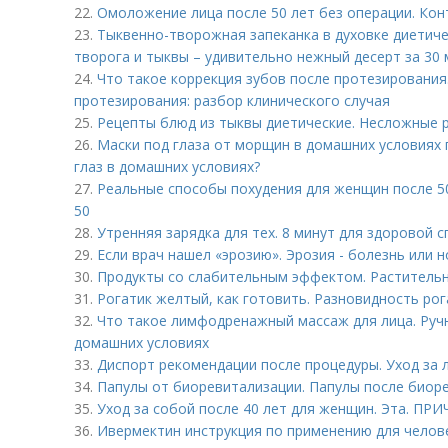
22.
Омоложение лица после 50 лет без операции. Кон
23.
Тыквенно-творожная запеканка в духовке диетиче
творога и тыквы – удивительно нежный десерт за 30 
24.
Что такое коррекция зубов после протезирования
протезирования: разбор клинического случая
25.
Рецепты блюд из тыквы диетические. Несложные 
26.
Маски под глаза от морщин в домашних условиях п
глаз в домашних условиях?
27.
Реальные способы похудения для женщин после 50
50
28.
Утренняя зарядка для тех. 8 минут для здоровой 
29.
Если врач нашел «эрозию». Эрозия - болезнь или 
30.
Продукты со слабительным эффектом. Растительн
31.
Рогатик желтый, как готовить. Разновидность ро
32.
Что такое лимфодренажный массаж для лица. Ру
домашних условиях
33.
Диспорт рекомендации после процедуры. Уход за 
34.
Папулы от биоревитализации. Папулы после биоре
35.
Уход за собой после 40 лет для женщин. Эта. ПР
36.
Ивермектин инструкция по применению для челов