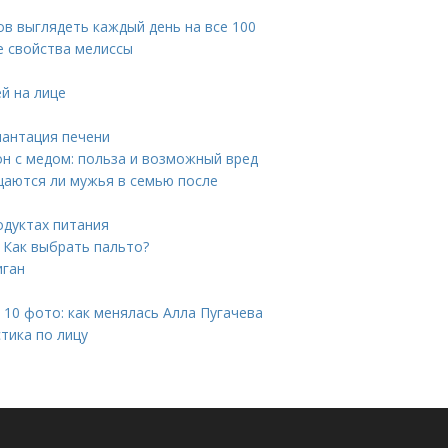
ов выглядеть каждый день на все 100
е свойства мелиссы
й на лице
лантация печени
он с медом: польза и возможный вред
аются ли мужья в семью после
одуктах питания
. Как выбрать пальто?
иган
 10 фото: как менялась Алла Пугачева
тика по лицу