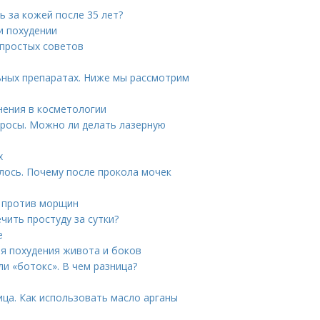
ь за кожей после 35 лет?
и похудении
 простых советов
ных препаратах. Ниже мы рассмотрим
нения в косметологии
просы. Можно ли делать лазерную
х
лось. Почему после прокола мочек
а против морщин
чить простуду за сутки?
е
ля похудения живота и боков
и «ботокс». В чем разница?
ица. Как использовать масло арганы