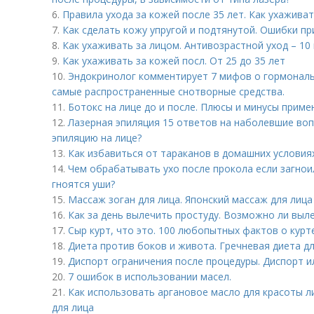
6.
Правила ухода за кожей после 35 лет. Как ухаживат
7.
Как сделать кожу упругой и подтянутой. Ошибки пр
8.
Как ухаживать за лицом. Антивозрастной уход – 10
9.
Как ухаживать за кожей посл. От 25 до 35 лет
10.
Эндокринолог комментирует 7 мифов о гормональ
самые распространенные снотворные средства.
11.
Ботокс на лице до и после. Плюсы и минусы приме
12.
Лазерная эпиляция 15 ответов на наболевшие во
эпиляцию на лице?
13.
Как избавиться от тараканов в домашних условия
14.
Чем обрабатывать ухо после прокола если загнои
гноятся уши?
15.
Массаж зоган для лица. Японский массаж для лиц
16.
Как за день вылечить простуду. Возможно ли выле
17.
Сыр курт, что это. 100 любопытных фактов о курт
18.
Диета против боков и живота. Гречневая диета д
19.
Диспорт ограничения после процедуры. Диспорт ил
20.
7 ошибок в использовании масел.
21.
Как использовать аргановое масло для красоты л
для лица