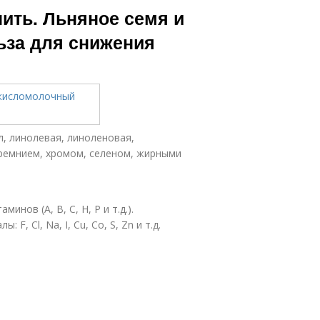
пить. Льняное семя и
ьза для снижения
л, линолевая, линоленовая,
кремнием, хромом, селеном, жирными
нов (А, В, С, Н, Р и т.д.).
 Cl, Na, I, Cu, Co, S, Zn и т.д.