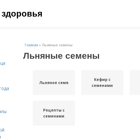
 здоровья
Главная
»
Льняные семены
Льняные семены
ица
Кефир с
Льняное семя
семенами
года
Рецепты с
апы
семенами
ой
я