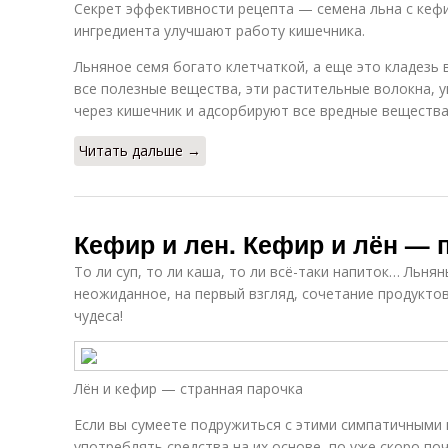
Секрет эффективности рецепта — семена льна с кеф
ингредиента улучшают работу кишечника.
Льняное семя богато клетчаткой, а еще это кладезь
все полезные вещества, эти растительные волокна, у
через кишечник и адсорбируют все вредные вещества
Читать дальше →
Кефир и лен. Кефир и лён — 
То ли суп, то ли каша, то ли всё-таки напиток… Льн
неожиданное, на первый взгляд, сочетание продуктов
чудеса!
Лён и кефир — странная парочка
Если вы сумеете подружиться с этими симпатичными 
употреблять средства на их основе, по уже скоро п