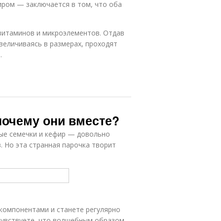
иром — заключается в том, что оба
 витаминов и микроэлементов. Отдав
величиваясь в размерах, проходят
.
почему они вместе?
яные семечки и кефир — довольно
. Но эта странная парочка творит
компонентами и станете регулярно
очувствуете, что волшебным образом