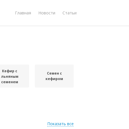
Главная
Новости
Статьи
Кефир с
Семен с
льняным
кефиром
семенем
Показать все