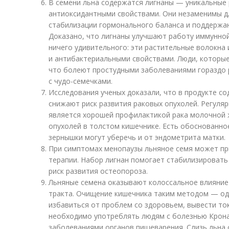
В семени льна содержатся лигнаны — уникальные
антиоксидантными свойствами. Они незаменимы д
стабилизации гормонального баланса и поддержан
Доказано, что лигнаны улучшают работу иммунной
ничего удивительного: эти растительные волокна
и антибактериальными свойствами. Люди, которые
что болеют простудными заболеваниями гораздо 
с чудо-семечками.
Исследования ученых доказали, что в продукте со
снижают риск развития раковых опухолей. Регуля
является хорошей профилактикой рака молочной ж
опухолей в толстом кишечнике. Есть обоснованно
зернышки могут уберечь и от эндометрита матки.
При симптомах менопаузы льняное семя может п
терапии. Набор лигнан помогает стабилизировать
риск развития остеопороза.
Льняные семена оказывают колоссальное влияние
тракта. Очищение кишечника таким методом — од
избавиться от проблем со здоровьем, вывести ток
необходимо употреблять людям с болезнью Крона 
заболеваниями органов пищеварения. Слизь льна 