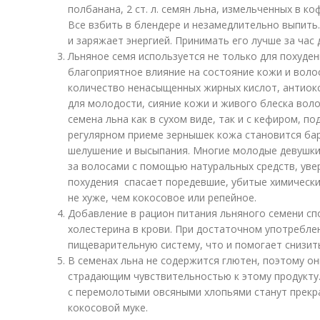
полбанана, 2 ст. л. семян льна, измельченных в к
Все взбить в блендере и незамедлительно выпить
и заряжает энергией. Принимать его лучше за час 
Льняное семя используется не только для похуден
благоприятное влияние на состояние кожи и воло
количество ненасыщенных жирных кислот, антиок
для молодости, сияние кожи и живого блеска во
семена льна как в сухом виде, так и с кефиром, п
регулярном приеме зернышек кожа становится ба
шелушение и высыпания. Многие молодые девушк
за волосами с помощью натуральных средств, уве
похудения спасает поредевшие, убитые химическ
не хуже, чем кокосовое или репейное.
Добавление в рацион питания льняного семени сп
холестерина в крови. При достаточном употребле
пищеварительную систему, что и помогает снизит
В семенах льна не содержится глютен, поэтому о
страдающим чувствительностью к этому продукту
с перемолотыми овсяными хлопьями станут прекр
кокосовой муке.