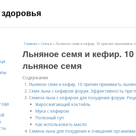
 здоровья
Главная
»
Статьи
»
Льняное семя и кефир. 10 причин принимать 
Льняное семя и кефир. 10
ица
льняное семя
апы
Содержание
Льняное семя и кефир. 10 причин принимать льнян
Семя льна с кефиром форум. Эффективность при 
Семена льна с кефиром для похудения форум. Рец
года
Жиросжигающий коктейль
Мука с кефиром
ой
Полезный суп
я
Как использовать масло
сти
Семена льна для похудения и очищения организма