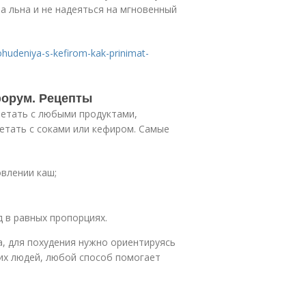
а льна и не надеяться на мгновенный
ohudeniya-s-kefirom-kak-prinimat-
форум. Рецепты
четать с любыми продуктами,
четать с соками или кефиром. Самые
овлении каш;
 в равных пропорциях.
а, для похудения нужно ориентируясь
их людей, любой способ помогает