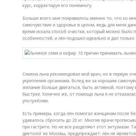
курс, корректируя его понемногу.
Больше всего мне понравилось именно то, что ко м
самочувствие и здоровье в целом, ведь для меня дан
время искала способ очистки, который можно было 
особенностей, и лён подошёл идеально и дал тольк
Семена льна рекомендовал мой врач, но в первую оче
укрепления организма. Вслед же за хорошим самочу
желание больше двигаться, быть активной, поэтому 
быстрее. Конечно же, от помощи льна я не отказалась
употребляю.
Есть примеры, когда лён помогал женщинам после бе
удавалось сбросить до 20 кг. Многие врачи прописыв
при гастрите. Но не все разделяют этот энтузиазм. Т
диетолог из Москвы, предупреждает: лён не являетс