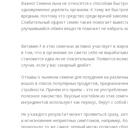
Важно! Семена льна не относятся к способам быстро
одновременно укрепить организм. К тому же быстро
вредным, поэтому это средство среди врачей завоев
Слабительный эффект семян также помогает вывести
улучшившийся обмен веществ поможет не набрать к
Витамин F в этих семечках активно участвует в жир
в том, что в организме он сам по себе не вырабатыва
становится едва ли не спасительным. Появится возм
случае, если у вас сахарный диабет.
Отзывы о льняном семени для похудения на различны
вошло в список популярных продуктов, предназначен
стройности. Причём его приём – это не употребление
полезное лакомство. Вкусные коктейли из этих семече
ингредиентов используют как перекус, берут с собой 
Не у каждого результат может проявиться сразу, зат
и исчезновение неприятных симптомов, например, бо
произошло то же самое: первый месяц позволил сбро