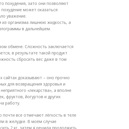
го похудения, зато они позволяют
е похудение может оказаться
ало уважение.
 из организма лишнюю жидкость, а
илограммы в дальнейшем.
овом обмене. Сложность заключается
ется, в результате такой продукт
ожность сбросить вес даже в том
х сайтах доказывают – оно прочно
ных для возвращения здоровья и
 неприятного «лекарства», а вполне
к, фруктов, йогуртов и других
на работу.
о почти все отмечают лёгкость в теле
ли в желудке. В моём случае
сить 2 кг, затем я решила продолжить