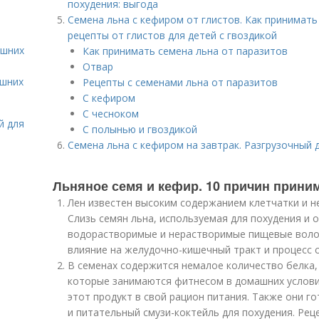
похудения: выгода
Семена льна с кефиром от глистов. Как принимать
рецепты от глистов для детей с гвоздикой
ашних
Как принимать семена льна от паразитов
Отвар
ашних
Рецепты с семенами льна от паразитов
С кефиром
С чесноком
й для
С полынью и гвоздикой
Семена льна с кефиром на завтрак. Разгрузочный 
Льняное семя и кефир. 10 причин прини
Лен известен высоким содержанием клетчатки и 
Слизь семян льна, используемая для похудения и 
водорастворимые и нерастворимые пищевые вол
влияние на желудочно-кишечный тракт и процесс с
В семенах содержится немалое количество белка,
которые занимаются фитнесом в домашних услови
этот продукт в свой рацион питания. Также они г
и питательный смузи-коктейль для похудения. Реце