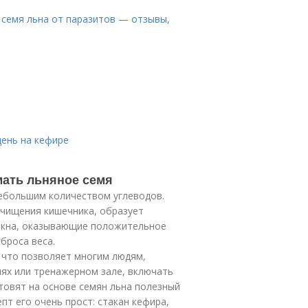
 семя льна от паразитов — отзывы,
день на кефире
мать льняное семя
небольшим количеством углеводов.
очищения кишечника, образует
окна, оказывающие положительное
броса веса.
 что позволяет многим людям,
ях или тренажерном зале, включать
отовят на основе семян льна полезный
пт его очень прост: стакан кефира,