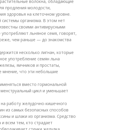
 растительные волокна, обладающие
ля продления молодости,
ия здоровья на клеточном уровне.
 системы организма. В этом нет
 известны своими антивирусными
 употребляют льняное семя, говорят,
реже, чем раньше — до знакомства
держится несколько лигнан, которые
рное употребление семян льна
елезы, яичников и простаты,
е мнение, что эти небольшие
рименяться вместо гормональной
 менструальный цикл и уменьшает
 на работу желудочно-кишечного
ин из самых безопасных способов
сины и шлаки из организма. Средство
и всем тем, кто страдает
обволакивает стенки желудка