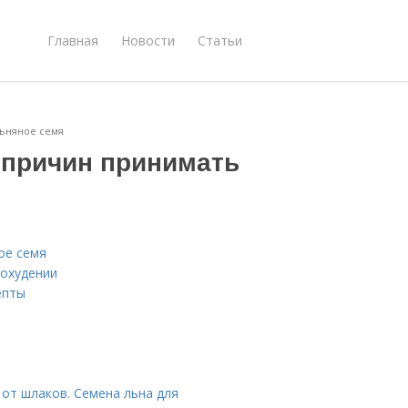
Главная
Новости
Статьи
льняное семя
 причин принимать
ое семя
похудении
епты
 от шлаков. Семена льна для