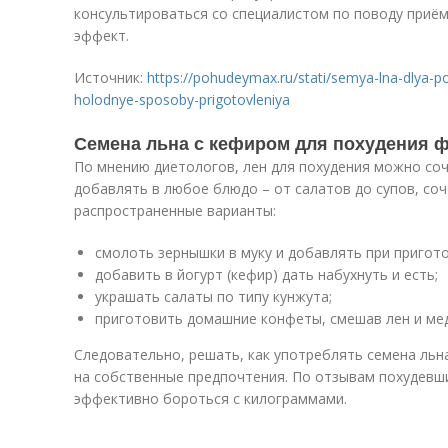
консультироваться со специалистом по поводу приём
эффект.
Источник:
https://pohudeymax.ru/stati/semya-lna-dlya-p
holodnye-sposoby-prigotovleniya
Семена льна с кефиром для похудения 
По мнению диетологов, лен для похудения можно со
добавлять в любое блюдо – от салатов до супов, со
распространенные варианты:
смолоть зернышки в муку и добавлять при пригот
добавить в йогурт (кефир) дать набухнуть и есть;
украшать салаты по типу кунжута;
приготовить домашние конфеты, смешав лен и мед
Следовательно, решать, как употреблять семена льн
на собственные предпочтения. По отзывам похудевш
эффективно бороться с килограммами.