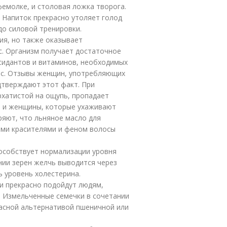
офемолке, и столовая ложка творога.
. Напиток прекрасно утоляет голод
до силовой тренировки.
ия, но также оказывает
с. Организм получает достаточное
сидантов и витаминов, необходимых
лос. Отзывы женщин, употребляющих
одтверждают этот факт. При
рхатистой на ощупь, пропадает
и и женщины, которые ухаживают
ряют, что льняное масло для
ими красителями и феном волосы
особствует нормализации уровня
нии зерен желчь выводится через
ь уровень холестерина.
ни прекрасно подойдут людям,
. Измельченные семечки в сочетании
асной альтернативой пшеничной или