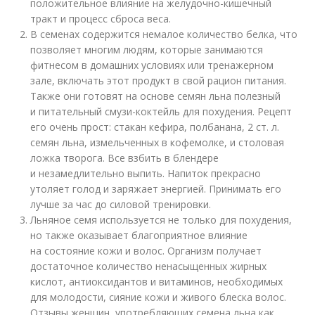
положительное влияние на желудочно-кишечный
тракт и процесс сброса веса.
В семенах содержится немалое количество белка, что
позволяет многим людям, которые занимаются
фитнесом в домашних условиях или тренажерном
зале, включать этот продукт в свой рацион питания.
Также они готовят на основе семян льна полезный
и питательный смузи-коктейль для похудения. Рецепт
его очень прост: стакан кефира, полбанана, 2 ст. л.
семян льна, измельченных в кофемолке, и столовая
ложка творога. Все взбить в блендере
и незамедлительно выпить. Напиток прекрасно
утоляет голод и заряжает энергией. Принимать его
лучше за час до силовой тренировки.
Льняное семя используется не только для похудения,
но также оказывает благоприятное влияние
на состояние кожи и волос. Организм получает
достаточное количество ненасыщенных жирных
кислот, антиоксидантов и витаминов, необходимых
для молодости, сияние кожи и живого блеска волос.
Отзывы женщин, употребляющих семена льна как