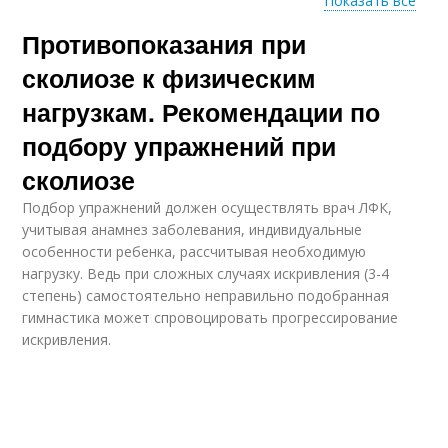
Показать все
Противопоказания при
Гимнастика для
Гимнастика для
лечения
пожилых людей
сколиозе к физическим
нагрузкам. Рекомендации по
подбору упражнений при
Китайская
Постельная
гимнастика
гимнастика
сколиозе
Подбор упражнений должен осуществлять врач ЛФК,
учитывая анамнез заболевания, индивидуальные
особенности ребенка, рассчитывая необходимую
Гимнастика для
Гимнастика для
нагрузку. Ведь при сложных случаях искривления (3-4
суставов
улучшения
степень) самостоятельно неправильно подобранная
гимнастика может спровоцировать прогрессирование
искривления.
Лечебная
Гимнастика при
физкультура
варикозе