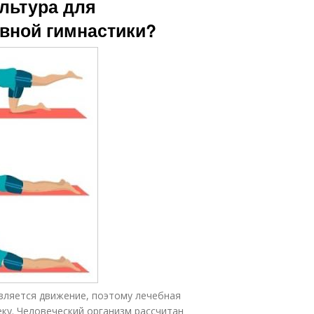
льтура для
авной гимнастики?
вляется движение, поэтому лечебная
ку. Человеческий организм рассчитан