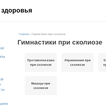
 здоровья
Главная
»
Гимнастики при сколиозе
Гимнастики при сколиозе
ица
апы
Противопоказания
Упражнения при
О
при сколиозе
сколиозе
п
ой
Мышцы при
я
сколиозе
сти
ашних