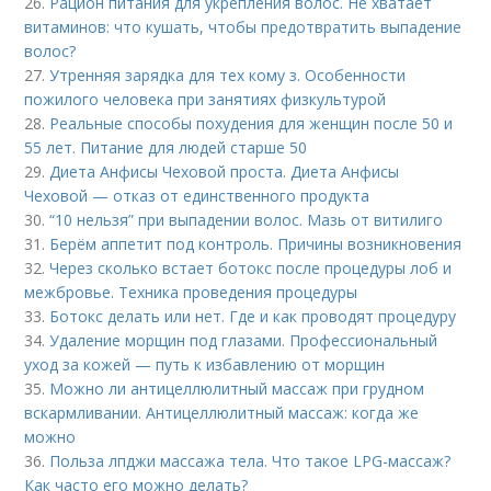
26.
Рацион питания для укрепления волос. Не хватает
витаминов: что кушать, чтобы предотвратить выпадение
волос?
27.
Утренняя зарядка для тех кому з. Особенности
пожилого человека при занятиях физкультурой
28.
Реальные способы похудения для женщин после 50 и
55 лет. Питание для людей старше 50
29.
Диета Анфисы Чеховой проста. Диета Анфисы
Чеховой — отказ от единственного продукта
30.
“10 нельзя” при выпадении волос. Мазь от витилиго
31.
Берём аппетит под контроль. Причины возникновения
32.
Через сколько встает ботокс после процедуры лоб и
межбровье. Техника проведения процедуры
33.
Ботокс делать или нет. Где и как проводят процедуру
34.
Удаление морщин под глазами. Профессиональный
уход за кожей — путь к избавлению от морщин
35.
Можно ли антицеллюлитный массаж при грудном
вскармливании. Антицеллюлитный массаж: когда же
можно
36.
Польза лпджи массажа тела. Что такое LPG-массаж?
Как часто его можно делать?