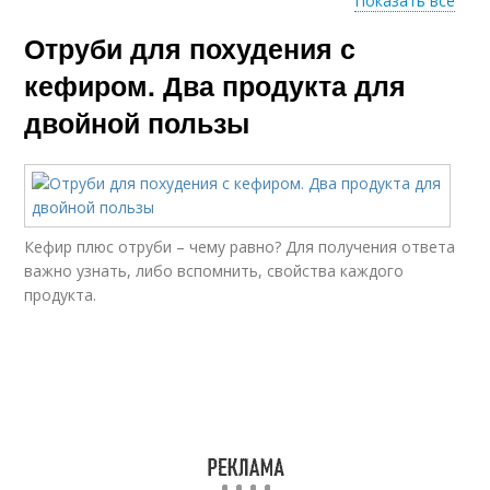
Показать все
Отруби для похудения с
Кефир с бананом
Кефир с чем
кефиром. Два продукта для
двойной пользы
Кефир для похудения
Кефир на ночь
Кефир плюс отруби – чему равно? Для получения ответа
важно узнать, либо вспомнить, свойства каждого
Кефир с корицей
Кефир с медом
продукта.
Кефир с клетчаткой
Кефир с сахаром