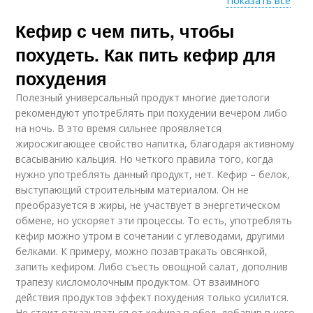
Показать все
Кефир с чем пить, чтобы
Кефир с отрубями
Кефир с черносливом
похудеть. Как пить кефир для
похудения
Полезный универсальный продукт многие диетологи
Кефир с чесноком
Кефир с медом
рекомендуют употреблять при похудении вечером либо
на ночь. В это время сильнее проявляется
жиросжигающее свойство напитка, благодаря активному
всасыванию кальция. Но четкого правила того, когда
нужно употреблять данный продукт, нет. Кефир – белок,
Кефир с сахаром
выступающий строительным материалом. Он не
преобразуется в жиры, не участвует в энергетическом
обмене, но ускоряет эти процессы. То есть, употреблять
кефир можно утром в сочетании с углеводами, другими
белками. К примеру, можно позавтракать овсянкой,
запить кефиром. Либо съесть овощной салат, дополнив
трапезу кисломолочным продуктом. От взаимного
действия продуктов эффект похудения только усилится.
Не стоит отказываться от кефира в обед, добавив в него