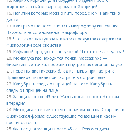
15.
Кефир с корицей для похудения. Худеем просто:
жиросжигающий кефир с ароматной корицей
16.
Напитки которые можно пить перед сном. Напитки в
диете
17.
Как грамотно восстановить микрофлору кишечника.
Важность восстановления микрофлоры
18.
Что такое лактулоза и в каких продуктах содержится.
Физиологические свойства
19.
Кефирный продукт с лактулозой. Что такое лактулоза?
20.
Мочка уха где находится точки. Массаж уха —
биоактивные точки, проекция внутренних органов на ухе
21.
Рецепты диетических блюд из тыквы при гастрите.
Правильное питание при гастрите в острой фазе
22.
Как убрать следы от прыщей на теле. Как убрать
следы от прыщей на лице
23.
Женщина после 45 лет. Жизнь после сорока..Что там
впереди?
24.
Методика занятий с отягощениями женщи. Старение и
физическая форма: существующие тенденции и как им
противостоять
25.
Фитнес для женщин после 45 лет. Рекомендуем