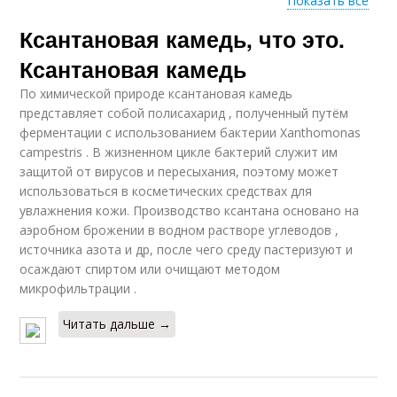
Показать все
Ксантановая камедь, что это.
Питание в сша
Ксантановая камедь
По химической природе ксантановая камедь
представляет собой полисахарид , полученный путём
ферментации с использованием бактерии Xanthomonas
campestris . В жизненном цикле бактерий служит им
защитой от вирусов и пересыхания, поэтому может
использоваться в косметических средствах для
увлажнения кожи. Производство ксантана основано на
аэробном брожении в водном растворе углеводов ,
источника азота и др, после чего среду пастеризуют и
осаждают спиртом или очищают методом
микрофильтрации .
Читать дальше →