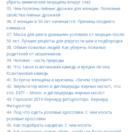
убрать мимические морщины вокруг глаз
35.
Чем полезны пивные дрожжи для женщин. Полезные
свойства пивных дрожжей
36.
У женщин в 50 лет начинается. Причины позднего
климакса
37.
Маска для шеи в домашних условиях от морщин после
50 лет. Лучшие рецепты для упругости шеи и подбородка
38.
Обман пожилых людей. Как уберечь пожилых
родителей от мошенников
39.
Человек - часть природы
40.
Что такое ксантановая камедь и вредна ли она.
Ксантановая камедь
41.
Встреча женщины и мужчины. «Зачем торопил?»
42.
Эмульгатор моно и диглицериды жирных кислот, что
это. Е471 – Моно- и диглицериды жирных кислот
43.
Гороскоп 2019 бернард фитцуолтерс. Бернард
Фитцуолтер
44.
Под что одеть розовые кроссовки. С чем носить
розовые кроссовки
45.
Как подобрать кардиган. С чем носить
46.
Как разносить новую обувь, чтобы не было мозолей.