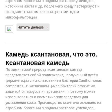
аэробном брожении в водном растворе углеводов ,
источника азота и др, после чего среду пастеризуют и
осаждают спиртом или очищают методом
микрофильтрации .
Читать дальше →
Камедь ксантановая, что это.
Ксантановая камедь
По химической природе ксантановая камедь
представляет собой полисахарид , полученный путём
ферментации с использованием бактерии Xanthomonas
campestris . В жизненном цикле бактерий служит им
защитой от вирусов и пересыхания, поэтому может
использоваться в косметических средствах для
увлажнения кожи. Производство ксантана основано на
аэробном брожении в водном растворе углеводов ,