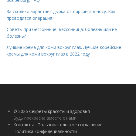
Scalpelburg. FAQ
За сколько зарастает дырка от пирсинга в носу. Как
проводится операция?
Советы при бессоннице. Бессонница: болезнь или не
болезнь?
Лучшие крема для кожи вокруг глаз. Лучшие корейские
кремы для кожи вокруг глаз в 2022 году
© 2026 Секреты красоты и здоровья
Будь прекрасна вместе с нами!
Контакты
Пользовательское соглашение
Политика конфидециальности