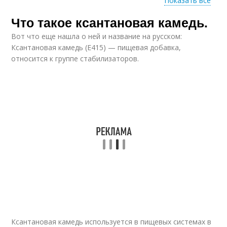
Показать все
Что такое ксантановая камедь.
Камедь в детском
питании
Вот что еще нашла о ней и название на русском:
Ксантановая камедь (Е415) — пищевая добавка,
относится к группе стабилизаторов.
Ксантановая камедь используется в пищевых системах в