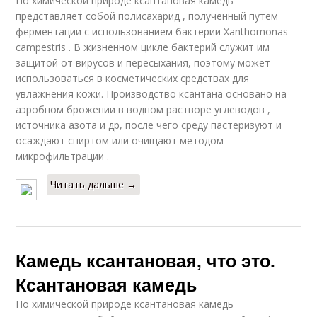
По химической природе ксантановая камедь
представляет собой полисахарид , полученный путём
ферментации с использованием бактерии Xanthomonas
campestris . В жизненном цикле бактерий служит им
защитой от вирусов и пересыхания, поэтому может
использоваться в косметических средствах для
увлажнения кожи. Производство ксантана основано на
аэробном брожении в водном растворе углеводов ,
источника азота и др, после чего среду пастеризуют и
осаждают спиртом или очищают методом
микрофильтрации .
Читать дальше →
Камедь ксантановая, что это.
Ксантановая камедь
По химической природе ксантановая камедь