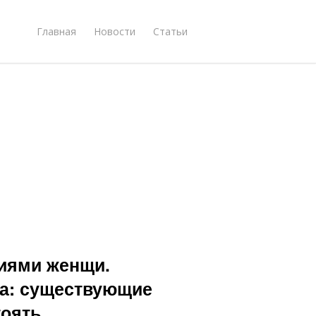
Главная
Новости
Статьи
ниями женщи.
ма: существующие
тоять