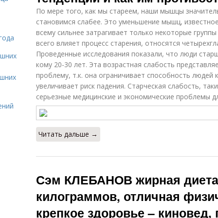
По мере того, как мы стареем, наши мышцы значител
становимся слабее. Это уменьшение мышц, известное 
всему сильнее затрагивает только некоторые группы 
года
всего влияет процесс старения, относятся четырехг
Проведенные исследования показали, что люди старш
ашних
кому 20-30 лет. Эта возрастная слабость представл
проблему, т.к. она ограничивает способность людей
ашних
увеличивает риск падения. Старческая слабость, так
серьезные медицинские и экономические проблемы дл
ений
Читать дальше →
Сэм КЛЕБАНОВ жирная диета.
килограммов, отличная физи
крепкое здоровье – киновед, 