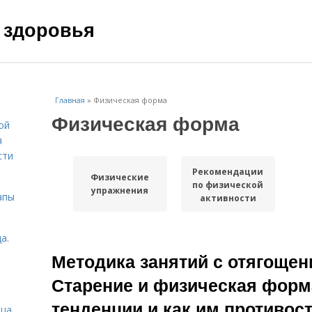
 здоровья
Главная
»
Физическая форма
Физическая форма
ой
я
сти
Рекомендации
Физические
по физической
упражнения
апы
активности
а.
Методика занятий с отягоще
Старение и физическая фор
тенденции и как им противос
ица