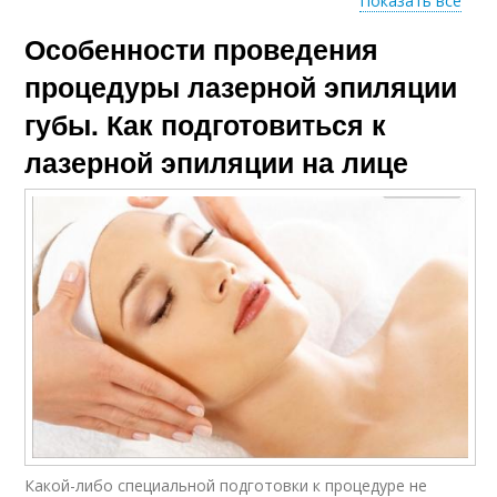
Показать все
Особенности проведения
Недели до лазерной
Эпиляции на диодном
эпиляции
лазере
процедуры лазерной эпиляции
губы. Как подготовиться к
лазерной эпиляции на лице
Какой-либо специальной подготовки к процедуре не