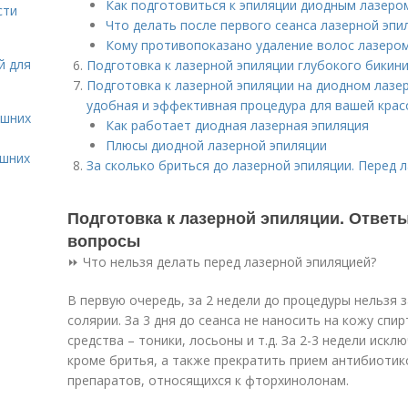
Как подготовиться к эпиляции диодным лазеро
сти
Что делать после первого сеанса лазерной эпи
Кому противопоказано удаление волос лазеро
й для
Подготовка к лазерной эпиляции глубокого бикини.
Подготовка к лазерной эпиляции на диодном лазер
удобная и эффективная процедура для вашей кра
ашних
Как работает диодная лазерная эпиляция
Плюсы диодной лазерной эпиляции
ашних
За сколько бриться до лазерной эпиляции. Перед 
Подготовка к лазерной эпиляции. Ответ
вопросы
⏩ Что нельзя делать перед лазерной эпиляцией?
В первую очередь, за 2 недели до процедуры нельзя за
солярии. За 3 дня до сеанса не наносить на кожу с
средства – тоники, лосьоны и т.д. За 2-3 недели иск
кроме бритья, а также прекратить прием антибиотик
препаратов, относящихся к фторхинолонам.