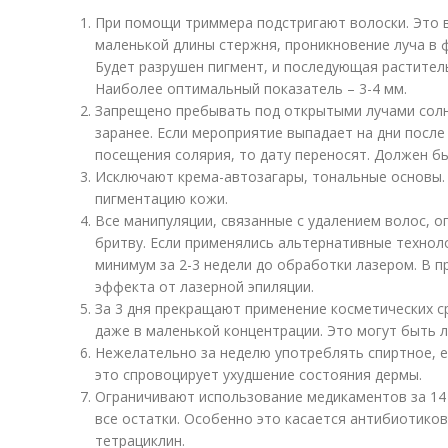
При помощи триммера подстригают волоски. Это в
маленькой длины стержня, проникновение луча в 
Будет разрушен пигмент, и последующая растител
Наиболее оптимальный показатель – 3-4 мм.
Запрещено пребывать под открытыми лучами солн
заранее. Если мероприятие выпадает на дни после 
посещения солярия, то дату переносят. Должен бы
Исключают крема-автозагары, тональные основы.
пигментацию кожи.
Все манипуляции, связанные с удалением волос, 
бритву. Если применялись альтернативные техноло
минимум за 2-3 недели до обработки лазером. В 
эффекта от лазерной эпиляции.
За 3 дня прекращают применение косметических с
даже в маленькой концентрации. Это могут быть л
Нежелательно за неделю употреблять спиртное, е
это спровоцирует ухудшение состояния дермы.
Ограничивают использование медикаментов за 14 
все остатки. Особенно это касается антибиотиков
тетрациклин.