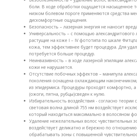
боли. В ходе обработки ощущается насыщенное те
низком болевом пороге применяются средства ме
дискомфортные ощущения.
Безопасность – лазерная энергия не наносит вред
Универсальность – с помощью александритового 
растущие на коже I – IV фототипа по шкале Фитцп
кожа, тем эффективнее будет процедура. Для уда
потребуется больше процедур.
Неинвазивность – в ходе лазерной эпиляции алек
кожи не нарушается.
Отсутствие побочных эффектов – манипула алекс
поколения оснащена охлаждающим наконечником,
из эпидермиса. Процедуры проходят комфортно, а
(ожоги, пятна, рубцы)сведен к нулю.
Избирательность воздействия - согласно теории 
световая волна длиной 755 нм воздействует искл
который находиться максимально в волосяном фол
Удаление нежелательных волос чувствительных з
воздействует деликатно и бережно по отношению
обрабатывать зоны с повышенной чувствительнос