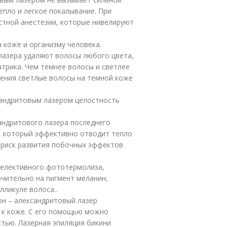
пло и легкое покалывание. При
стной анестезии, которые нивелируют
а коже и организму человека.
лазера удаляют волосы любого цвета,
атрика. Чем темнее волосы и светлее
ления светлые волосы на темной коже
сандритовым лазером целостность
андритового лазера последнего
 который эффективно отводит тепло
 риск развития побочных эффектов
селективного фототермолиза,
ючительно на пигмент меланин,
ликуле волоса..
он – александритовый лазер
 к коже. С его помощью можно
тью. Лазерная эпиляция бикини