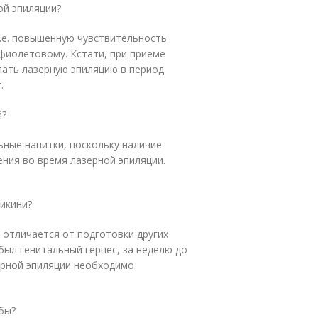
ой эпиляции?
.е. повышенную чувствительность
афиолетовому. Кстати, при приеме
лать лазерную эпиляцию в период
.
й?
ьные напитки, поскольку наличие
ния во время лазерной эпиляции.
икини?
 отличается от подготовки других
 был генитальный герпес, за неделю до
ерной эпиляции необходимо
бы?