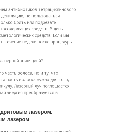
прием антибиотиков тетрациклинового
ю депиляцию, не пользоваться
олько брить или подрезать
ртосодержащих средств. В день
сметологических средств. Если Вы
 в течение недели после процедуры
лазерной эпиляцией?
 часть волоса, но и ту, что
эта часть волоска нужна для того,
икулу. Лазерный луч поглощается
вая энергия преобразуется в
ндритовым лазером.
ым лазером
овым лазером не вызывает сильной