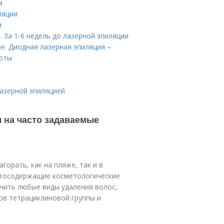
м
ляции
м
 За 1-6 недель до лазерной эпиляции
е. Диодная лазерная эпиляция –
соты
лазерной эпиляцией
ы на часто задаваемые
горать, как на пляже, так и в
пиртосодержащие косметологические
лючить любые виды удаления волос,
ов тетрациклиновой группы и