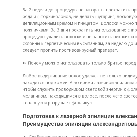
За 2 недели до процедуры не загорать, прекратить 
ряда и фторхинолонов, не делать шугаринг, воскову
депиляционным кремом и пинцетом. Волоски можно т
ножничками. За 3 дня прекратить использование спи
процедуры удалить волоски и не наносить никаких ко
склонны к герпетическим высыпаниям, за неделю до и
следует пропить противовирусный препарат.
⏩ Почему можно использовать только бритье перед 
Любое выдергивание волос удаляет не только видимую
находится под кожей. А во время лазерной эпиляции 
чтобы служить проводником световой энергии к фолл
меланином, находящимся в волосе, после чего свето
тепловую и разрушает фолликул.
Подготовка к лазерной эпиляции алекса
Преимущества эпиляции александритов
Безболезненность – удаление волос александрит