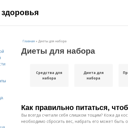
 здоровья
Главная
»
Диеты для набора
Диеты для набора
ой
я
сти
Средства для
Диета для
Пр
набора
набора
апы
а.
Как правильно питаться, что
Вы всегда считали себя слишком тощим? Кожа да кос
необходимо сбросить вес, набрать его может быть о
ица