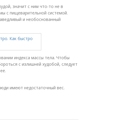
удой, значит с ним что-то не в
емы с пищеварительной системой.
раведливый и необоснованный
овании индекса массы тела. Чтобы
бороться с излишней худобой, следует
ее.
люди имеют недостаточный вес.