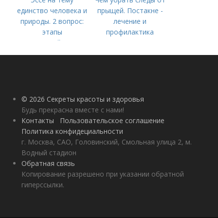
единство человека и
прыщей. Постакне -
природы. 2 вопрос:
лечение и
этапы
профилактика
взаимодействия
природного и
социального бытия
человека.
© 2026 Секреты красоты и здоровья
Будь прекрасна вместе с нами!
Контакты
Пользовательское соглашение
Политика конфидециальности
г. Москва, САО, Головинский, Смольная улица 2, м.
Водный стадион
Обратная связь
Копирование разрешено при указании обратной
гиперссылки.