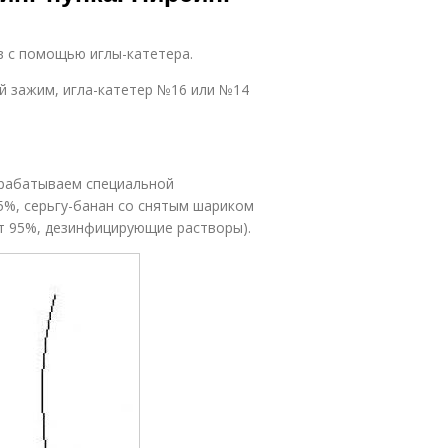
в с помощью иглы-катетера.
й зажим, игла-катетер №16 или №14
брабатываем специальной
5%, серьгу-банан со снятым шариком
рт 95%, дезинфицирующие растворы).