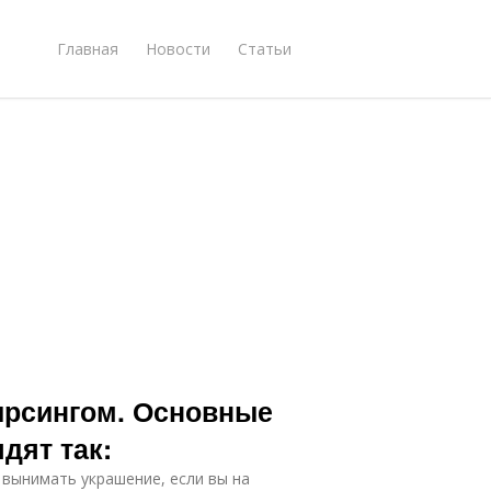
Главная
Новости
Статьи
ирсингом. Основные
дят так:
т вынимать украшение, если вы на