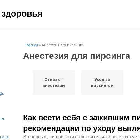
 здоровья
Главная
»
Анестезия для пирсинга
Анестезия для пирсинга
Отказ от
Уход за
анестезии
пирсингом
а.
Как вести себя с зажившим п
ла
рекомендации по уходу выгля
Во-первых , ни при каких обстоятельствах не следуе
га в