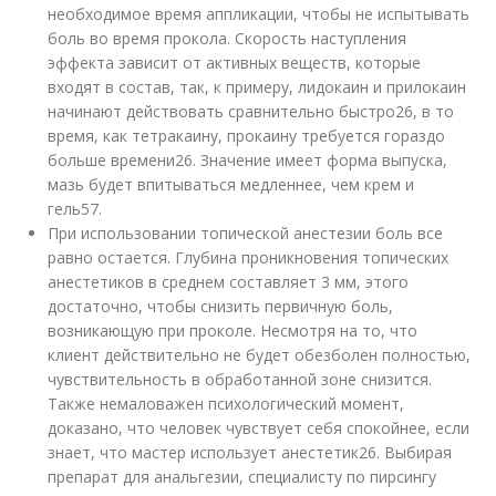
необходимое время аппликации, чтобы не испытывать
боль во время прокола. Скорость наступления
эффекта зависит от активных веществ, которые
входят в состав, так, к примеру, лидокаин и прилокаин
начинают действовать сравнительно быстро
26
, в то
время, как тетракаину, прокаину требуется гораздо
больше времени
26
. Значение имеет форма выпуска,
мазь будет впитываться медленнее, чем крем и
гель
57
.
При использовании топической анестезии боль все
равно остается. Глубина проникновения топических
анестетиков в среднем составляет 3 мм, этого
достаточно, чтобы снизить первичную боль,
возникающую при проколе. Несмотря на то, что
клиент действительно не будет обезболен полностью,
чувствительность в обработанной зоне снизится.
Также немаловажен психологический момент,
доказано, что человек чувствует себя спокойнее, если
знает, что мастер использует анестетик
26
. Выбирая
препарат для анальгезии, специалисту по пирсингу