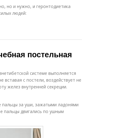
о, но и нужно, и геронтодиетика
жилых людей:
ечебная постельная
евнетибетской системе выполняется
не вставая с постели, воздействует не
оту желез внутренней секреции.
ие пальцы за уши, зажатыми ладонями
ые пальцы двигались по ушным