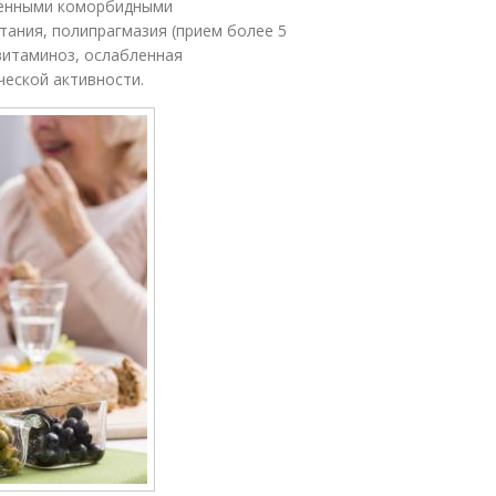
ленными коморбидными
тания, полипрагмазия (прием более 5
витаминоз, ослабленная
ческой активности.