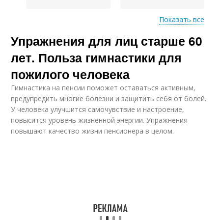
Показать все
Упражнения для лиц старше 60
Постельная
Гимнастика для
гимнастика
пожилы
лет. Польза гимнастики для
пожилого человека
Гимнастика на пенсии поможет оставаться активным,
Зарядки для пожилых
предупредить многие болезни и защитить себя от болей.
людей
У человека улучшится самочувствие и настроение,
повысится уровень жизненной энергии. Упражнения
повышают качество жизни пенсионера в целом.