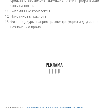
средств (Левомеколь, Димексид), лечит трофические
язвы на ногах.
Витаминные комплексы.
Никотиновая кислота.
Физпроцедуры, например, электрофорез и другие по
назначению врача.
Категории:
Упражнения для ног
,
Пожилые люди
,