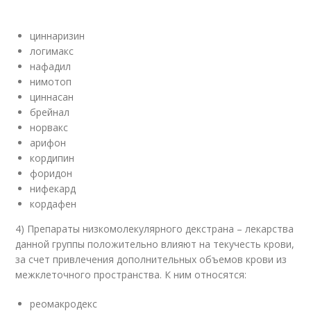
циннаризин
логимакс
нафадил
нимотоп
циннасан
брейнал
норвакс
арифон
кордипин
форидон
нифекард
кордафен
4) Препараты низкомолекулярного декстрана – лекарства
данной группы положительно влияют на текучесть крови,
за счет привлечения дополнительных объемов крови из
межклеточного пространства. К ним относятся:
реомакродекс