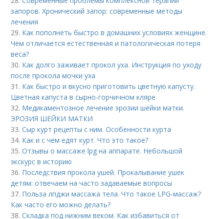
28.
Современные проблемы комплексной терапии
запоров. Хронический запор: современные методы
лечения
29.
Как пополнеть быстро в домашних условиях женщине.
Чем отличается естественная и патологическая потеря
веса?
30.
Как долго заживает прокол уха. Инструкция по уходу
после прокола мочки уха
31.
Как быстро и вкусно приготовить цветную капусту.
Цветная капуста в сырно-горчичном кляре
32.
Медикаментозное лечение эрозии шейки матки.
ЭРОЗИЯ ШЕЙКИ МАТКИ
33.
Сыр курт рецепты с ним. Особенности курта
34.
Как и с чем едят курт. Что это такое?
35.
Отзывы о массаже lpg на аппарате. Небольшой
экскурс в историю
36.
Последствия прокола ушей. Прокалывание ушек
детям: отвечаем на часто задаваемые вопросы
37.
Польза лпджи массажа тела. Что такое LPG-массаж?
Как часто его можно делать?
38.
Складка под нижним веком. Как избавиться от