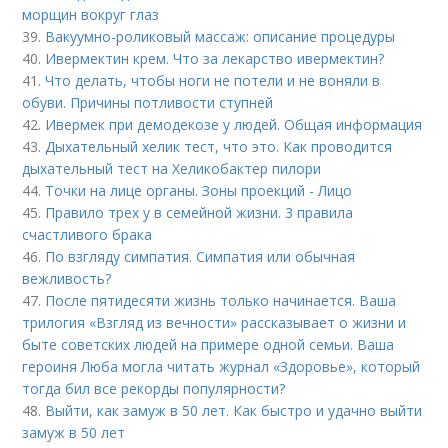
морщин вокруг глаз
39.
Вакуумно-роликовый массаж: описание процедуры
40.
Ивермектин крем. Что за лекарство ивермектин?
41.
Что делать, чтобы ноги не потели и не воняли в
обуви. Причины потливости ступней
42.
Ивермек при демодекозе у людей. Общая информация
43.
Дыхательный хелик тест, что это. Как проводится
дыхательный тест на Хеликобактер пилори
44.
Точки на лице органы. Зоны проекций - Лицо
45.
Правило трех у в семейной жизни. 3 правила
счастливого брака
46.
По взгляду симпатия. Симпатия или обычная
вежливость?
47.
После пятидесяти жизнь только начинается. Ваша
трилогия «Взгляд из вечности» рассказывает о жизни и
быте советских людей на примере одной семьи. Ваша
героиня Люба могла читать журнал «Здоровье», который
тогда бил все рекорды популярности?
48.
Выйти, как замуж в 50 лет. Как быстро и удачно выйти
замуж в 50 лет