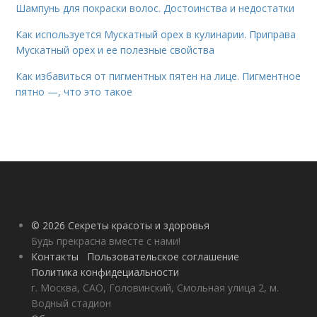
Шампунь для покраски волос. Достоинства и недостатки
Как используется Мускатный орех в кулинарии. Приправа
Мускатный орех и ее полезные свойства
Как избавиться от пигментных пятен на лице. Пигментное
пятно —, что это такое
© 2026 Секреты красоты и здоровья
Будь прекрасна вместе с нами!
Контакты
Пользовательское соглашение
Политика конфидециальности
г. Москва, САО, Головинский, Смольная улица 2, м.
Водный стадион