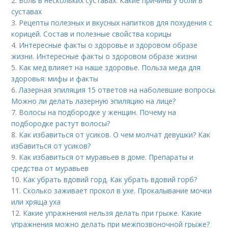
2.
Боль в нескольких суставах. Какие причины у боли в
суставах
3.
Рецепты полезных и вкусных напитков для похудения с
корицей. Состав и полезные свойства корицы
4.
Интересные факты о здоровье и здоровом образе
жизни. Интересные факты о здоровом образе жизни
5.
Как мед влияет на наше здоровье. Польза меда для
здоровья: мифы и факты
6.
Лазерная эпиляция 15 ответов на наболевшие вопросы.
Можно ли делать лазерную эпиляцию на лице?
7.
Волосы на подбородке у женщин. Почему на
подбородке растут волосы?
8.
Как избавиться от усиков. О чем молчат девушки? Как
избавиться от усиков?
9.
Как избавиться от муравьев в доме. Препараты и
средства от муравьев
10.
Как убрать вдовий горд. Как убрать вдовий горб?
11.
Сколько заживает прокол в ухе. Прокалывание мочки
или хряща уха
12.
Какие упражнения нельзя делать при грыже. Какие
упражнения можно делать при межпозвоночной грыже?