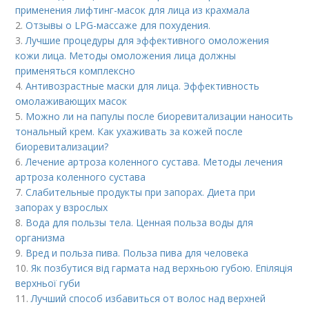
применения лифтинг-масок для лица из крахмала
2.
Отзывы о LPG-массаже для похудения.
3.
Лучшие процедуры для эффективного омоложения
кожи лица. Методы омоложения лица должны
применяться комплексно
4.
Антивозрастные маски для лица. Эффективность
омолаживающих масок
5.
Можно ли на папулы после биоревитализации наносить
тональный крем. Как ухаживать за кожей после
биоревитализации?
6.
Лечение артроза коленного сустава. Методы лечения
артроза коленного сустава
7.
Слабительные продукты при запорах. Диета при
запорах у взрослых
8.
Вода для пользы тела. Ценная польза воды для
организма
9.
Вред и польза пива. Польза пива для человека
10.
Як позбутися від гармата над верхньою губою. Епіляція
верхньої губи
11.
Лучший способ избавиться от волос над верхней