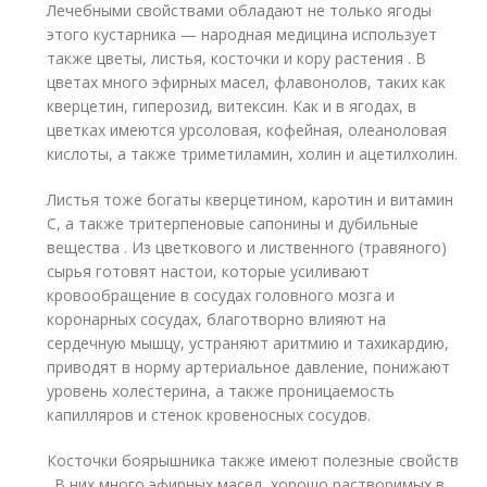
Лечебными свойствами обладают не только ягоды
этого кустарника — народная медицина использует
также цветы, листья, косточки и кору растения . В
цветах много эфирных масел, флавонолов, таких как
кверцетин, гиперозид, витексин. Как и в ягодах, в
цветках имеются урсоловая, кофейная, олеаноловая
кислоты, а также триметиламин, холин и ацетилхолин.
Листья тоже богаты кверцетином, каротин и витамин
С, а также тритерпеновые сапонины и дубильные
вещества . Из цветкового и лиственного (травяного)
сырья готовят настои, которые усиливают
кровообращение в сосудах головного мозга и
коронарных сосудах, благотворно влияют на
сердечную мышцу, устраняют аритмию и тахикардию,
приводят в норму артериальное давление, понижают
уровень холестерина, а также проницаемость
капилляров и стенок кровеносных сосудов.
Косточки боярышника также имеют полезные свойств
. В них много эфирных масел, хорошо растворимых в