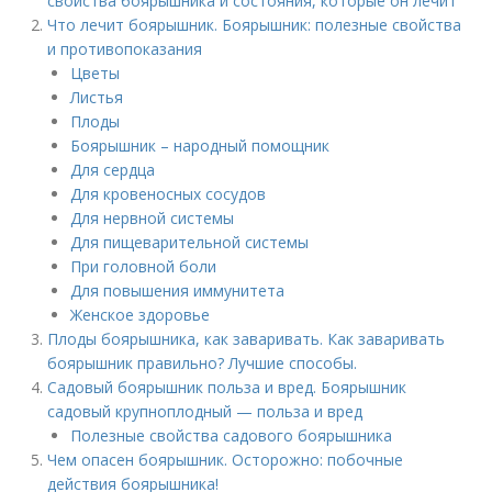
свойства боярышника и состояния, которые он лечит
Что лечит боярышник. Боярышник: полезные свойства
и противопоказания
Цветы
Листья
Плоды
Боярышник – народный помощник
Для сердца
Для кровеносных сосудов
Для нервной системы
Для пищеварительной системы
При головной боли
Для повышения иммунитета
Женское здоровье
Плоды боярышника, как заваривать. Как заваривать
боярышник правильно? Лучшие способы.
Садовый боярышник польза и вред. Боярышник
садовый крупноплодный — польза и вред
Полезные свойства садового боярышника
Чем опасен боярышник. Осторожно: побочные
действия боярышника!