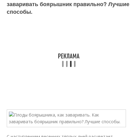
заваривать боярышник правильно? Лучшие
способы.
С наступлением весенних тёплых дней расцветает